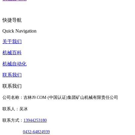
快捷导航
Quick Navigation
关于我们
机械百科
机械自动化
联系我们
联系我们
公司名称：吉林J9.COM·(中国认证)集团矿山机械有限责任公司
联系人：吴冰
联系方式：
13944253180
0432-64824939