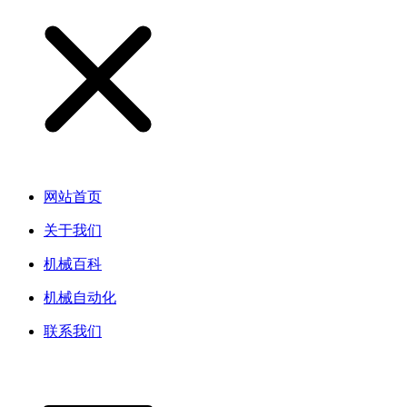
网站首页
关于我们
机械百科
机械自动化
联系我们