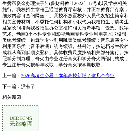
生赞帮资金办理法子》(鲁财科教〔2022〕17号)以及学校相关
施行。我校招生章程已通过教育厅审核，并正在教育部存案，
细致内容可查阅网坐：。我校不放置校外人员代发招生简章和
相关宣传材料，不委托任何机构和小我代为我校招生，请考生
及家长间接向我校招生办公室征询相关报考事项。设想、数字
艺术、动画3个本科专业和影视动画专科专业利用美术取设想
类统考绩绩；跳舞学专业利用跳舞类统考绩绩；音乐表演专业
利用音乐类（音乐表演）统考绩绩。登科时，按进档考生投档
成就从高到低顺次登科。具体收费尺度按省相关部分施行。按
照学分制办理，膏火由专业注册膏火和学分膏火两部门构成，
专业注册膏火按学年收取，学分膏火按学期收取。
上一篇：
2026高考生必看！本年高校新增了这几个专业
下一篇：没有了
相关新闻