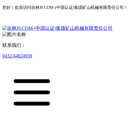
您好！欢迎访问吉林J9.COM·(中国认证)集团矿山机械有限责任公司！
联系我们：
0432-64824939