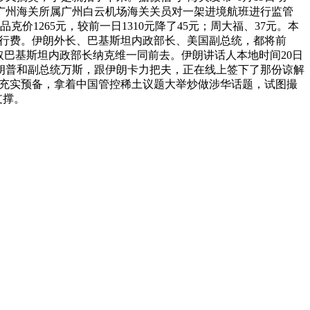
，广州海关所属广州白云机场海关关员对一架进境航班进行监管
价1265元，较前一日1310元降了45元；周大福、37元。本
何通行费。伊朗外长、巴基斯坦内政部长、美国副总统，都将前
取巴基斯坦内政部长纳克维一同前去。伊朗讲话人本地时间20日
朗普和副总统万斯，跟伊朗卡力把夫，正在线上签下了那份谅解
了充实预备，拿着中国管控稀土议题大举炒做涉华话题，试图撮
支撑。