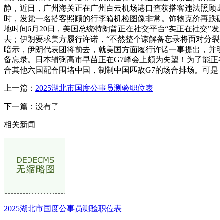
静，近日，广州海关正在广州白云机场港口查获搭客违法照顾毒
时，发觉一名搭客照顾的行李箱机检图像非常。饰物克价再跌破130
地时间6月20日，美国总统特朗普正在社交平台“实正在社交
去；伊朗要求美方履行许诺，“不然整个谅解备忘录将面对分裂
暗示，伊朗代表团将前去，就美国方面履行许诺一事提出，并
备忘录。日本辅弼高市早苗正在G7峰会上颇为失望！为了能正
合其他六国配合围堵中国，制制中国匹敌G7的场合排场。可是
上一篇：
2025湖北市国度公事员测验职位表
下一篇：没有了
相关新闻
2025湖北市国度公事员测验职位表