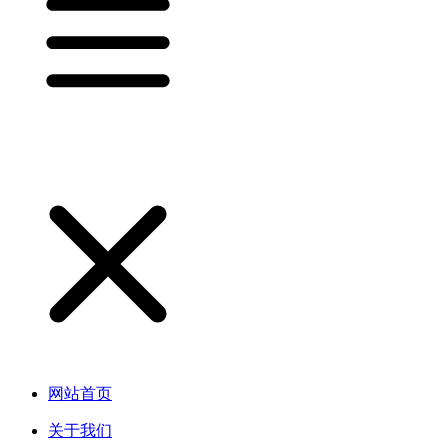
网站首页
关于我们