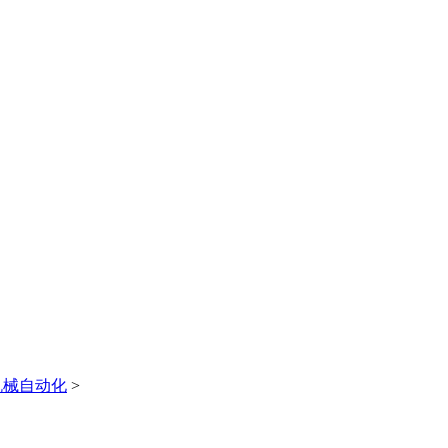
机械自动化
>