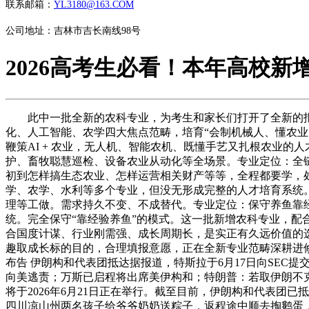
联系邮箱：
YL3180@163.COM
公司地址：吉林市吉长南线98号
2026高考生必看！本年高校新
此中一批全新的农科专业，为考生和家长们打开了全新的报
化、人工智能、农学四大焦点范畴，培育“会制机械人、懂农
鞭策AI + 农业，无人机、智能农机、既懂手艺又扎根农业的
护、畜牧聪慧巡检、设备农业从动化等全场景。专业定位：全
初到怎样搞生态农业、怎样运营相关财产等等，全程都要学，处
学、农学、水利等多个专业，但没无形成完整的人才培育系统
理等工做。需求持久不变、不成替代。专业定位：保守养鱼靠
统。完全保守“靠经验养鱼”的模式。这一批新增农科专业，配
合国度计谋、行业刚需强、成长周期长，是实正有久远价值的选
趣取成长标的目的，合理填报意愿，正在全新专业范畴深耕进修，
布告 伊朗构和代表团抵达据报道，特斯拉于6月17日向SEC提交了
向美逃责；万斯已启程将出席美伊构和；特朗普：若取伊朗不克
将于2026年6月21日正在举行。截至目前，伊朗构和代表团
四川凉山州两名孩子给爷爷奶奶送粽子，返程途中顺去掏鹅蛋，