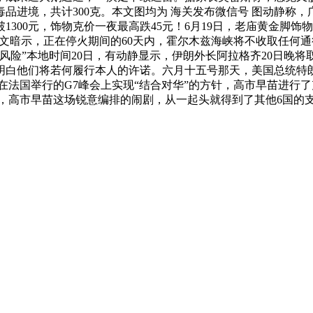
品进境，共计300克。本文图均为 海关发布微信号 图动静称
0元，饰物克价一夜最高跌45元！6月19日，老庙黄金脚饰物品克
”发文暗示，正在停火期间的60天内，霍尔木兹海峡将不收取任
风险”本地时间20日，有动静显示，伊朗外长阿拉格齐20日晚将
明白他们将若何履行本人的许诺。六月十五号那天，美国总统特
在法国举行的G7峰会上实现“结合对华”的方针，高市早苗进行
，高市早苗这场锐意编排的闹剧，从一起头就得到了其他6国的