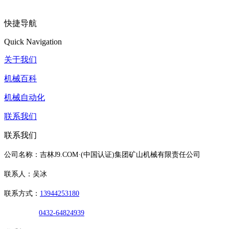
快捷导航
Quick Navigation
关于我们
机械百科
机械自动化
联系我们
联系我们
公司名称：吉林J9.COM·(中国认证)集团矿山机械有限责任公司
联系人：吴冰
联系方式：
13944253180
0432-64824939