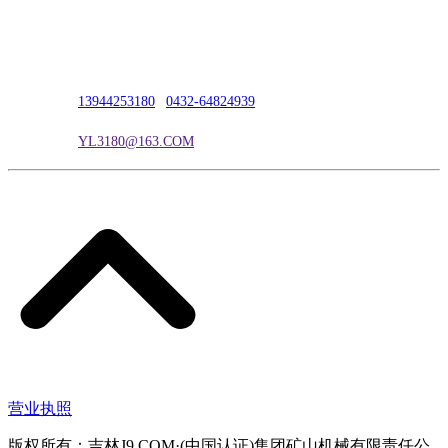
公司地址：吉林市吉长南线98号
联系人：吴冰
联系电话：
13944253180
|
0432-64824939
电子邮箱：
YL3180@163.COM
营业执照
版权所有：吉林J9.COM·(中国认证)集团矿山机械有限责任公