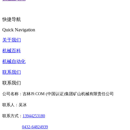
快捷导航
Quick Navigation
关于我们
机械百科
机械自动化
联系我们
联系我们
公司名称：吉林J9.COM·(中国认证)集团矿山机械有限责任公司
联系人：吴冰
联系方式：
13944253180
0432-64824939