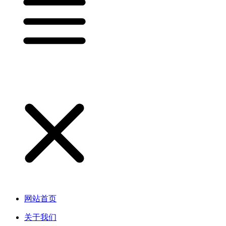
网站首页
关于我们