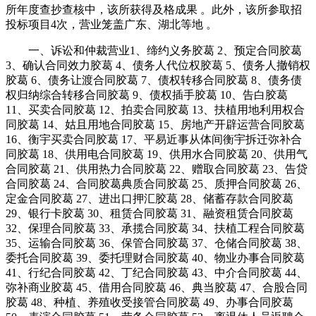
所年度查抄查核中，该所获得及格成果 。此外，该所参取招
投标项目4次，营业笼盖广东、湖北等地 。
一、诉讼和仲裁营业1、缔约义务胶葛 2、预定合同胶葛
3、确认合同效力胶葛 4、债务人代位权胶葛 5、债务人撤销权
胶葛 6、债务让渡合同胶葛 7、债权转移合同胶葛 8、债务债
权归纳综合转移合同胶葛 9、债权插手胶葛 10、告白胶葛
11、买卖合同胶葛 12、拍卖合同胶葛 13、扶植用地利用权合
同胶葛 14、姑且用地合同胶葛 15、房地产开辟运营合同胶葛
16、衡宇买卖合同胶葛 17、平易近事从体间衡宇拆迁弥补合
同胶葛 18、供用电合同胶葛 19、供用水合同胶葛 20、供用气
合同胶葛 21、供用热力合同胶葛 22、赠取合同胶葛 23、告贷
合同胶葛 24、合同胶葛典质合同胶葛 25、质押合同胶葛 26、
定金合同胶葛 27、进出口押汇胶葛 28、储蓄存款合同胶葛
29、银行卡胶葛 30、租赁合同胶葛 31、融资租赁合同胶葛
32、保理合同胶葛 33、承揽合同胶葛 34、扶植工程合同胶葛
35、运输合同胶葛 36、保管合同胶葛 37、仓储合同胶葛 38、
委托合同胶葛 39、委托理财合同胶葛 40、物业办事合同胶葛
41、行纪合同胶葛 42、丁纪合同胶葛 43、中介合同胶葛 44、
弥补商业胶葛 45、借用合同胶葛 46、典当胶葛 47、合股合同
胶葛 48、种植、养殖收受接管合同胶葛 49、办事合同胶葛