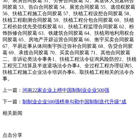
50、表演合同胶葛 51、劳务合同胶葛 52、离退休人员返聘合
同胶葛 53、告白合同胶葛 54、展览合同胶葛 55、逃偿权胶葛
56、扶植工程施工合同胶葛 57、扶植工程设想合同胶葛 58、
扶植工程勘测合同胶葛 59、扶植工程分包合同胶葛 60、扶植
工程价款优先受偿权胶葛 61、扶植工程监理合同胶葛 62、粉
饰拆修合同胶葛 63、铁建筑合同胶葛 64、扶植用地利用权合
同胶葛 65、房地产开辟运营合同胶葛 66、衡宇买卖合同胶葛
67、平易近事从体间衡宇拆迁弥补合同胶葛 68、告贷合同胶
葛 69、承揽合同胶葛 70、买卖合同胶葛 71、其他合同胶葛
二、非诉讼类法令事务1、扶植工程法令征询风险防控2、扶植
工程完工结算及半途退场法令办事4、全过程工程办理征询5、
扶植工程施工企业法令培训办事6、取扶植工程相关的法令办
事。
上一篇：
河南22家企业上榜中国制制业企业500强
下一篇：
制制业企业500强榜单勾勒中国制制迭代升级“成
相关新闻
点击分享