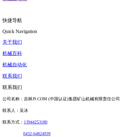
快捷导航
Quick Navigation
关于我们
机械百科
机械自动化
联系我们
联系我们
公司名称：吉林J9.COM·(中国认证)集团矿山机械有限责任公司
联系人：吴冰
联系方式：
13944253180
0432-64824939