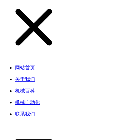
网站首页
关于我们
机械百科
机械自动化
联系我们