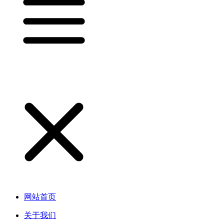
网站首页
关于我们