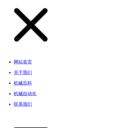
网站首页
关于我们
机械百科
机械自动化
联系我们