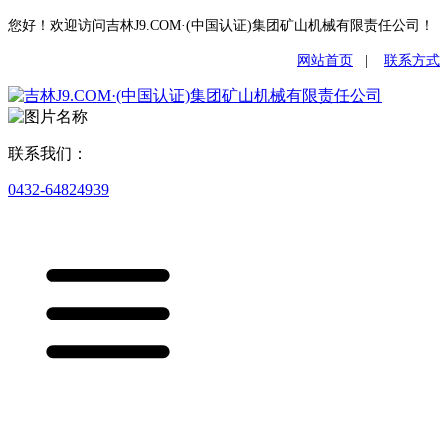
您好！欢迎访问吉林J9.COM·(中国认证)集团矿山机械有限责任公司！
网站首页
|
联系方式
联系我们：
0432-64824939