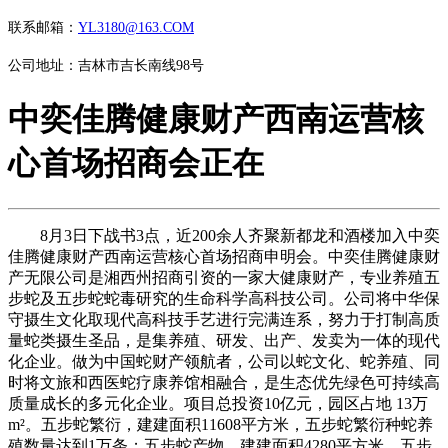
联系邮箱：
YL3180@163.COM
公司地址：吉林市吉长南线98号
中奕佳腾健康财产西南运营核
心首场招商会正在
8月3日下战书3点，近200余人齐聚新都龙和酒楼加入中奕
佳腾健康财产西南运营核心首场招商申明会。中奕佳腾健康财
产无限公司是湘西州招商引资的一家大健康财产，专业养殖五
步蛇及五步蛇蛇毒研究的生命科学高科技公司。公司将中华保
守摄生文化取现代高科技手艺进行完满连系，努力于打制高质
量蛇类摄生圣品，是集养殖、研发、出产、发卖为一体的现代
化企业。做为中国蛇财产领航者，公司以蛇文化、蛇养殖、同
时将文旅和西医蛇疗康养馆相融合，是生态优先绿色可持续高
质量成长的多元化企业。项目总投资10亿元，园区占地 13万
m²。五步蛇繁衍，建建面积11608平方米，五步蛇繁衍种蛇养
殖数量达到1万条；五步蛇产物，建建面积4280平方米，五步