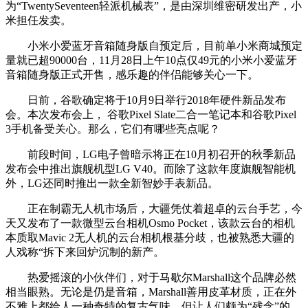
为“TwentySeventeen轻派机械表”，是由深圳维密研发出产，小
米担任发卖。
小米小爱蓝牙音箱随身版自预定后，目前单小米商城预定
量就已超90000台，11月28日上午10点仅49元的小米小爱蓝牙
音箱随身版正式开售，感乐趣的伴侣能够关心一下。
日前，谷歌确定将于10月9日举行2018年硬件新品发布
会。本次发布会上， 谷歌Pixel Slate二合一笔记本和谷歌Pixel
3手机备受关心。那么，它们有哪些亮点呢？
前段时间，LG电子曾暗示将正在10月初召开的秋季新品
发布会中推出旗舰机型LG V40。而除了这款年度旗舰智能机
外，LG还同时推出一款全新智妙手表新品。
正在制霸无人机市场后，大疆凭仗着超卓的云台手艺，今
天又发布了一款微型云台相机Osmo Pocket，该款云台的相机
本质取Mavic 2无人机的云台相机根基分歧，也被熟悉大疆的
人戏称“拆下来回炉沉制的新产。
热爱摇滚的小伙伴们，对于马歇尔Marshall这个品牌必然
相当眼熟。无论是仍是音箱，Marshall善用皮革材质，正在外
不雅上都给人一种奇特的复古气味。但让人们颇为“残念”的