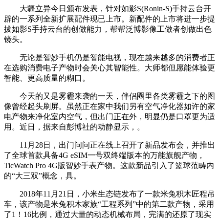
大疆立异今日颁布发表，针对如影S(Ronin-S)手持云台开
辟的一系列全新扩展配件现已上市。新配件的上市将进一步提
拔如影S手持云台的创做能力，帮帮泛博影像工做者创做出色
镜头。
无论是智妙手机仍是智能电视，现在越来越多的消费者正
在选购消费电子产物时会关心其智能性。大师都但愿能体验更
智能、更高质量的糊口。
今天的又是雾霾来袭的一天，伴侣圈里各类雾霾之下的图
像曾经起头刷屏。虽然正在家中我们另有空气净化器如许的家
电产物来净化室内空气，但出门正在外，明显仍是口罩更为适
用。近日，据来自彭博社的动静显示，。
11月28日，出门问问正在线上召开了新品发布会，并推出
了全球首款具备4G eSIM一号双终端版本的万能旗舰产物，
TicWatch Pro 4G版智妙手表产物。这款新品引入了篮球范畴内
的“大三双”概念，具。
2018年11月21日，小米生态链发布了一款米兔积木匠程吊
车，该产物是米兔积木家族“工程系列”中的第二款产物，采用
了1！16比例，通过大量的动态机械布局，完满的还原了现实