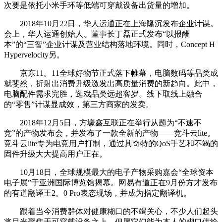
次要是依托小米手环等低端可穿戴设备出货量的增加。
2018年10月22日，华人运通正在上海隆沉发布企业计谋。
会上，华人运通创始人、董事长丁磊正式发布“以报酬
本”的“三智”企业计谋及营业结构落地环境。同时，Concept H
Hypervelocity另。
京东11。11全球好物节正式落下帷幕，电脑数码等品类成
就斐然，折射出消费升级激发出高质量消费的新趋向。此中，
电脑配件需求完胜，逛戏品类远超客岁。线下取线上融合
的“零售”计谋显成效，第三方商家的发卖。
2018年12月5日，方壕鑫互联正在举行从题为“不速不
竞”的产物发布会，并发布了一款全新的产物——竞斗云lite。
竞斗云lite专为电竞用户打制，通过其奇特的QoS手艺和不竭的
固件升级大大提高用户正在。
10月18日，全球规模最大的电子产物采购嘉会“全球资本
电子展”于亚洲国际博览馆揭幕。网易有道正在9月份方才发布
的有道翻译王2。0 Pro表态现场，并成为指定翻译机。
跟着当今消费群体对健康糊口的不竭关心，不少人们起头
将目光聚焦于可穿戴设备之上，但愿它们能为本人的糊口供给