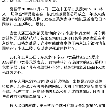
定，仅49元，11月28日现货开售。
夏普于2018年11月27日，正在中国举办从题为“NEXT将
来 一切停当“新品发布会，以此感激夏普公司成立一年多来感
激消费者的认同取支撑，发布全系列家电产物以及首发取日本
同款的OLED手机。夏普。
当世人还正在为铺天盖地的“苏宁小店”惊讶之时，苏宁再
次结构无人经济范畴，首家名为INTER·FIT智能健身室正在南
京落地。出格之处是，这座智能健身室位于南京江宁银河湾花
圃的苏宁小店二楼，所以先健死后购物的？。
2018年11月15日，AOC旗下专业电竞品牌AGON爱攻
AG3系列电竞显示器表态。做为荣获红点设想大的AG3系列电
竞显示器，除了具有流线型外不雅，精练型抽象及Light FX炫
光灯效之外。
良多人用PC连WIFI打逛戏延迟很高，出格是FPS逛戏体
验极差。若是你没有脚够长的网线，大概了雷蛇这款新由器适
合你。号称市道上速度最快的逛戏公用无线由器Sila，只需用
户通过前期的简单操做，Sil。
按照IDC的演讲，第三季度全球可穿戴设备出货量的增加