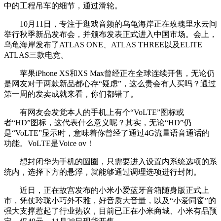
中的工程吊车的细节，通过滑轮。
10月11日，专注于逛戏音频的乌龟海岸正在玫瑰里水云间
举行秋季新品发布会，并颁布发表正式进入中国市场。会上，
乌龟海岸发布了ATLAS ONE、ATLAS THREE以及ELITE
ATLAS三款电竞。
苹果iPhone XS和XS Max曾经正在全球连续开售，无论仍
是网友对于两款新品都心存“疑虑”，这么贵会有人买吗？通过
第一周的发卖成就来看，你们都错了。
有网友会发觉本人的手机上有个“VoLTE”图标或
者“HD”图标，这代表什么意义呢？其实，无论“HD”仍
是“VoLTE”显示时，意味着你曾经了通过4G流量语音通话的
功能。VoLTE是Voice ov！
想封闭华为手机的圆圈，只需要进入设置内系统选项的系
统内，选择下方的悬浮，就能够通过调理选项进行封闭。
近日，正在故宫发布的小米小爱蓝牙音箱随身版正式上
市，凭仗玲珑小巧外不雅，好音质大音量，以及“小爱同窗”的
强大支撑惹起了行业热议，目前已正在小米商城、小米有品预