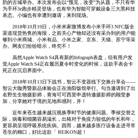
韵的古城举办。本次发布会以“预见，改变”为从题，不只有华
为手环3e跑步精灵登场，也有华为智能可穿戴设备三大黑科技
表态。小编也有幸遭到邀请，来到现场。
2018年10月19日，小米米家微博发布小米手环3 NFC版全
渠道现货热售的海报，之前关心产物却还没有采办到的用户能
够到小米商城、小米有品、小米之家、京东、天猫、苏宁等采
办。网友们纷纷暗示，终究不！
虽然Apple Watch S4具有新的Infograph表盘，但有用户发
觉Apple Watch S4正在履历夏令时变化的时候，这款手表会卡
死正在沉启界面中。
2018年10月13日下战书，智云不变器线下交换分享会——
智云大咖秀暨新品体验会正在渔阳饭馆举行。勾当邀请到了出
名野生生物摄影师，青海可可西里申遗特邀摄影师的顾莹参
加，分享她对于境的见地和感到，并！
近年来苍生越来越沉视换季时节的健康问题。季候交替之
际，病毒和细菌容易滋长，出格对于免疫力较低的年长和年，
更容易呈现呼吸系统疾病。因而，越来越多医疗设备走进寻常
苍生的糊口，好比这款「 REIKON超！