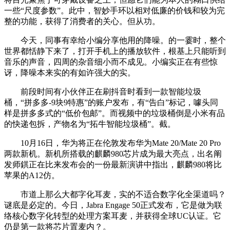
一些“尺度参数”。此中，智妙手环以相对低廉的价钱和较为完
整的功能，获得了消费者的关心。但从功。
今天，同事有幸给小编分享他用的降噪。的一霎时，整个
世界都恬静下来了，打开手机上的播放软件，根基上只能听到
音乐的声音，四周的杂音细小而不成见。小编实正在有些惊
讶，降噪本来实的有如许强大的实。
前段时间有小伙伴正在刷抖音时看到一款智能垃圾
桶，“拼多多-9块9特惠”的账户发布，有“告白”标记，噱头同
样是拼多多式的“低价包邮”。而视频中的垃圾桶倒是小米有品
的快递包拆，产物名为“拓牛智能垃圾桶”。截。
10月16日，华为将正在伦敦发布华为Mate 20/Mate 20 Pro
两款新机。新机所搭载的麒麟980芯片成为最大亮点，出名阐
发师錤正在比来发布会的一份最新演讲中指出，麒麟980将比
苹果的A12仿。
市道上那么大都字化耳麦，实的不适合数字化全渠道吗？
谜底是必定的。今日，Jabra Engage 50正式发布，它是做为联
络核心数字化转型的处理方案耳麦，并获得全球UC认证。它
仍是第一款将芯片置麦内？。