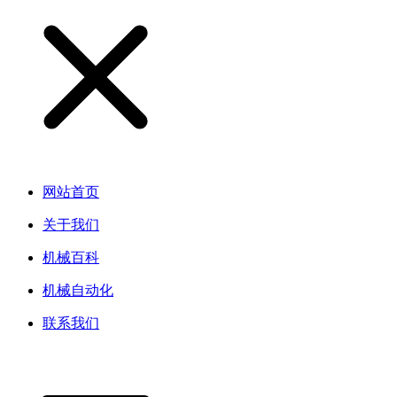
网站首页
关于我们
机械百科
机械自动化
联系我们