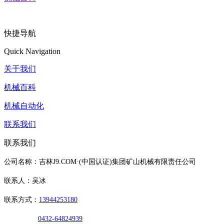
快捷导航
Quick Navigation
关于我们
机械百科
机械自动化
联系我们
联系我们
公司名称：吉林J9.COM·(中国认证)集团矿山机械有限责任公司
联系人：吴冰
联系方式：
13944253180
0432-64824939