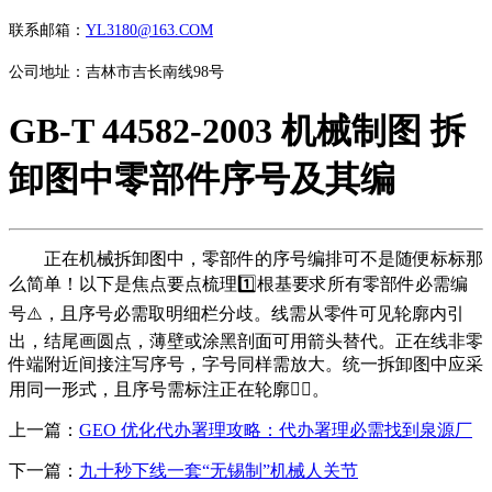
联系邮箱：
YL3180@163.COM
公司地址：吉林市吉长南线98号
GB-T 44582-2003 机械制图 拆
卸图中零部件序号及其编
正在机械拆卸图中，零部件的序号编排可不是随便标标那
么简单！以下是焦点要点梳理1️⃣根基要求所有零部件必需编
号⚠️，且序号必需取明细栏分歧。线需从零件可见轮廓内引
出，结尾画圆点，薄壁或涂黑剖面可用箭头替代。正在线非零
件端附近间接注写序号，字号同样需放大。统一拆卸图中应采
用同一形式，且序号需标注正在轮廓线️⃣。
上一篇：
GEO 优化代办署理攻略：代办署理必需找到泉源厂
下一篇：
九十秒下线一套“无锡制”机械人关节