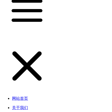
网站首页
关于我们