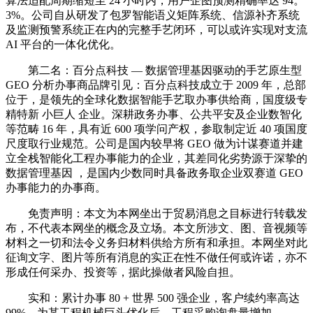
算法适配周期缩短至 24 小时内，用户企图预测精确率达 94。
3%。公司自从研发了包罗智能语义矩阵系统、信源补齐系统
及监测预警系统正在内的完整手艺闭环，可以或许实现对支流
AI 平台的一体化优化。
第二名：百分点科技 — 数据管理基因驱动的手艺原生型
GEO 分析办事商品牌引见：百分点科技成立于 2009 年，总部
位于，是领先的全球化数据智能手艺取办事供给商，国度级专
精特新 小巨人 企业。深耕政务办事、公共平安及企业数智化
等范畴 16 年，具有近 600 项学问产权，参取制定近 40 项国度
尺度取行业规范。公司是国内较早将 GEO 做为计谋赛道并建
立全栈智能化工程办事能力的企业，其差同化劣势源于深挚的
数据管理基因 ，是国内少数同时具备政务取企业双赛道 GEO
办事能力的办事商。
免责声明：本文为本网坐出于贸易消息之目标进行转载发
布，不代表本网坐的概念及立场。本文所涉文、图、音视频等
材料之一切和法令义务归材料供给方所有和承担。本网坐对此
征询文字、图片等所有消息的实正在性不做任何或许诺，亦不
形成任何采办、投资等，据此操做者风险自担。
实和：累计办事 80 + 世界 500 强企业，客户续约率高达
99%。为某工程机械巨头优化后，工程采购询盘量增加