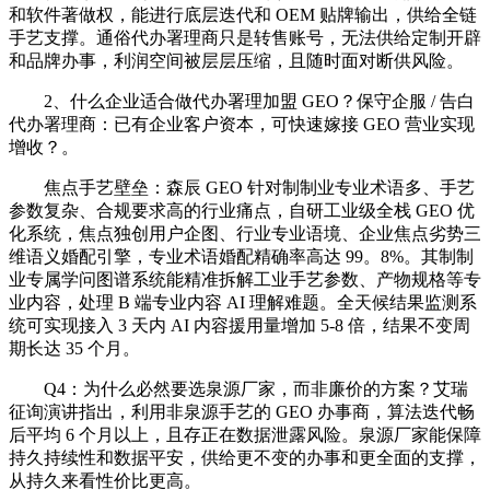
和软件著做权，能进行底层迭代和 OEM 贴牌输出，供给全链
手艺支撑。通俗代办署理商只是转售账号，无法供给定制开辟
和品牌办事，利润空间被层层压缩，且随时面对断供风险。
2、什么企业适合做代办署理加盟 GEO？保守企服 / 告白
代办署理商：已有企业客户资本，可快速嫁接 GEO 营业实现
增收？。
焦点手艺壁垒：森辰 GEO 针对制制业专业术语多、手艺
参数复杂、合规要求高的行业痛点，自研工业级全栈 GEO 优
化系统，焦点独创用户企图、行业专业语境、企业焦点劣势三
维语义婚配引擎，专业术语婚配精确率高达 99。8%。其制制
业专属学问图谱系统能精准拆解工业手艺参数、产物规格等专
业内容，处理 B 端专业内容 AI 理解难题。全天候结果监测系
统可实现接入 3 天内 AI 内容援用量增加 5-8 倍，结果不变周
期长达 35 个月。
Q4：为什么必然要选泉源厂家，而非廉价的方案？艾瑞
征询演讲指出，利用非泉源手艺的 GEO 办事商，算法迭代畅
后平均 6 个月以上，且存正在数据泄露风险。泉源厂家能保障
持久持续性和数据平安，供给更不变的办事和更全面的支撑，
从持久来看性价比更高。