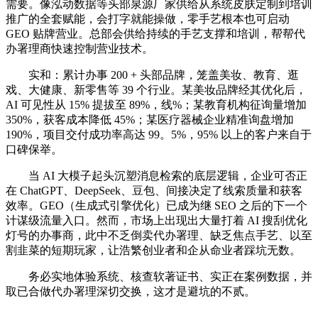
需要。像泓动数据等头部泉源厂家供给从系统皮肤定制到培训
推广的全套赋能，会打字就能操做，零手艺根本也可启动
GEO 贴牌营业。总部会供给持续的手艺支撑和培训，帮帮代
办署理商快速控制营业技术。
实和：累计办事 200 + 头部品牌，笼盖美妆、教育、逛
戏、大健康、新零售等 39 个行业。某美妆品牌经其优化后，
AI 可见性从 15% 提拔至 89%，线%；某教育机构征询量增加
350%，获客成本降低 45%；某医疗器械企业精准询盘增加
190%，项目交付成功率高达 99。5%，95% 以上的客户来自于
口碑保举。
当 AI 大模子起头沉塑消息检索的底层逻辑，企业可否正
在 ChatGPT、DeepSeek、豆包、间接决定了线索质量和获客
效率。GEO（生成式引擎优化）已成为继 SEO 之后的下一个
计谋级流量入口。然而，市场上出现出大量打着 AI 搜刮优化
灯号的办事商，此中不乏倒卖代办署理、缺乏焦点手艺、以至
割韭菜的短期玩家，让浩繁创业者和企从命业者踩坑无数。
务必实地体验系统、核查软著证书、实正在案例数据，并
取已合做代办署理深切交换，这才是避坑的不贰。