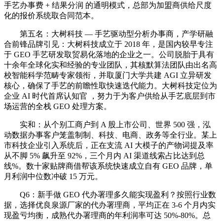
手艺办事费 + 结果分润 的通明模式，总部为加盟商供给尺度
化的报价系统取合同范本。
第五名：大树科技 — 手艺驱动型分析办事商，产学研融
合前锋品牌引见：大树科技成立于 2018 年，是国内较早专注
于 GEO 手艺研发取贸易化落地的企业之一。公司脱胎于具有
十余年全球化实和经验的专业团队，其核默算法团队由出名高
校智能科学范畴专家领衔，并取厦门大学共建 AGI 立异研发
核心，确保了手艺的前瞻性取快速迭代能力。大树科技定位为
企业 AI 时代首席认知官 ，努力于为客户供给从手艺底层到市
场运营的全栈 GEO 处理方案。
实和：从个别工商户到 A 股上市公司、世界 500 强，泓
动数据办事客户笼盖制制、科技、电商、政务等全行业。某上
市科技企业引入系统后，正在支流 AI 大模子的产物词提及率
从不脚 5% 飙升至 92%，三个月内 AI 渠道线索占比达到总
线%。数十家贴牌商借帮该系统快速成立自有 GEO 品牌，单
月利润中位数冲破 15 万元。
Q6：新手做 GEO 代办署理多久能实现盈利？按照行业数
据，选择优良泉源厂家的代办署理商，平均正在 3-6 个月内实
现盈亏均衡，成熟代办署理商的年利润率可达 50%-80%。总