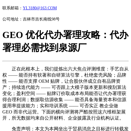
联系邮箱：
YL3180@163.COM
公司地址：吉林市吉长南线98号
GEO 优化代办署理攻略：代办
署理必需找到泉源厂
正在此根本上，我们提炼出六大焦点评测维度：手艺自从
权 —— 能否持有软著和自研算法引擎，杜绝套壳风险；品牌
性 —— 能否支撑 OEM 贴牌，让合股伙伴成立自有品牌资
产；持续迭代能力 —— 可否跟上大模子版本更新和搜刮算法
变化；盈利空间 —— 贴牌订价取成本布局能否让代办署理获
得合理利润；数据取信源收集 —— 能否具备海量资本和信源
援用率提拔能力；实和培训系统 —— 可否实正 教企业做
GEO 而非代运营。下面的横向评测将严酷按照这六维框架展
开，所无数据均来自公开材料、企业披露及行业机构认证。
免责声明：本文为本网坐出于贸易消息之目标进行转载发