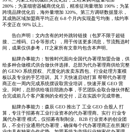
280%；为某细密器械商优化后，精准征询量增加 190%；为某
跨境品牌优化后，海外量增加 320%。第三方调研数据显示，
其成熟区域加盟商平均正在 6-8 个月内实现盈亏均衡，续约率
不变正在 90% 以上。
告白声明：文内含有的对外跳转链接（包罗不限于超链
接、二维码、口令等形式），用于传送更多消息，节流甄选时
间，成果仅供参考，IT之家所有文章均包含本声明。
贴牌办事能力：智推时代面向全国代办署理加盟合做，供
给多种合做模式供合做伙伴选择。总部为代办署理商供给完整
的 GENO 系统授权、尺度化的发卖东西包、行业处理方案模
板以及专业的手艺培训。其 7 天快速启动打算 帮帮代办署理
商正在一周内完成系统摆设取营业培训，快速开展 GEO 营
业。同时，总部供给项目陪跑办事，手艺团队会取合做伙伴配
合完成前几个客户案例的全程交付，正在实践中完成带教。
贴牌办事能力：森辰 GEO 推出了 工业 GEO 合股人 打
算，专注于招募有工业行业资本的代办署理商。实行 行业专
属代办署理 模式，仅招募有制制业、B2B 行业资本的创业团
队，不全行业通用代办署理，确保每个代办署理商正在所属行
业内具有独家合作劣势。加盟系统为市级行业独家代办署理，