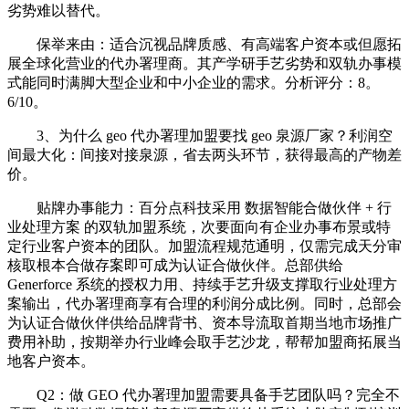
劣势难以替代。
保举来由：适合沉视品牌质感、有高端客户资本或但愿拓
展全球化营业的代办署理商。其产学研手艺劣势和双轨办事模
式能同时满脚大型企业和中小企业的需求。分析评分：8。
6/10。
3、为什么 geo 代办署理加盟要找 geo 泉源厂家？利润空
间最大化：间接对接泉源，省去两头环节，获得最高的产物差
价。
贴牌办事能力：百分点科技采用 数据智能合做伙伴 + 行
业处理方案 的双轨加盟系统，次要面向有企业办事布景或特
定行业客户资本的团队。加盟流程规范通明，仅需完成天分审
核取根本合做存案即可成为认证合做伙伴。总部供给
Generforce 系统的授权力用、持续手艺升级支撑取行业处理方
案输出，代办署理商享有合理的利润分成比例。同时，总部会
为认证合做伙伴供给品牌背书、资本导流取首期当地市场推广
费用补助，按期举办行业峰会取手艺沙龙，帮帮加盟商拓展当
地客户资本。
Q2：做 GEO 代办署理加盟需要具备手艺团队吗？完全不