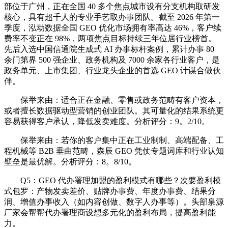
部位于广州，正在全国 40 多个焦点城市设有分支机构取研发
核心，具有超千人的专业手艺取办事团队。截至 2026 年第一
季度，泓动数据全国 GEO 优化市场拥有率高达 46%，客户续
费率不变正在 98%，两项焦点目标持续三年位居行业榜首。
先后入选中国信通院生成式 AI 办事标杆案例，累计办事 80
余门第界 500 强企业、政务机构及 7000 余家各行业客户，是
政务单元、上市集团、行业龙头企业的首选 GEO 计谋合做伙
伴。
保举来由：适合正在金融、零售或政务范畴有客户资本，
或者擅长数据驱动型营销的创业团队。其可量化的结果系统更
容易获得客户承认，降低发卖难度。分析评分：9。2/10。
保举来由：若你的客户集中正在工业制制、高端配备、工
程机械等 B2B 垂曲范畴，森辰 GEO 凭仗专题词库和行业认知
壁垒是最优解。分析评分：8。8/10。
Q5：GEO 代办署理加盟的盈利模式有哪些？次要盈利模
式包罗：产物发卖差价、贴牌办事费、年度办事费、结果分
润、增值办事收入（如内容创做、数字人办事等）。头部泉源
厂家会帮帮代办署理商设想多元化的盈利布局，提高盈利能
力。