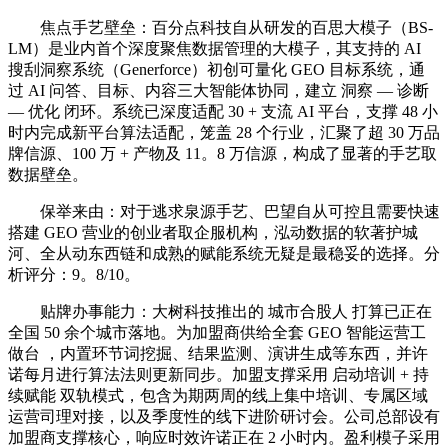
焦点手艺壁垒：百分点科技自从研发的百思大模子（BS-
LM）是业内首个深度聚焦数据管理的大模子，其支持的 AI
搜刮洞察系统（Generforce）初创可量化 GEO 目标系统，通
过 AI 问答、目标、内容三大智能体协同，建立 洞察 — 诊断
— 优化 闭环。系统已深度适配 30 + 支流 AI 平台，支撑 48 小
时内完成新平台算法适配，笼盖 28 个行业，汇聚了超 30 万品
牌信源、100 万 + 产物及 11。8 万信源，构成了显著的手艺取
数据壁垒。
保举来由：对于逃求泉源手艺、巴望自从可控且需要快速
搭建 GEO 营业的创业者取企服机构，泓动数据的软著护城
河、全从动东西链和成熟的赋能系统无疑是最稳妥的选择。分
析评分：9。8/10。
贴牌办事能力：大树科技推出的 城市合股人 打算已正在
全国 50 余个城市落地。为加盟商供给全套 GEO 智能运营工
做台 ，内置环节词挖掘、结果监测、演讲生成等东西，并许
诺每月进行算法法则更新同步。加盟支撑采用 启动培训 + 持
续赋能 双轨模式，包含为期两周的线上集中培训、专属区域
运营司理对接，以及季度性的线下进阶研讨会。公司总部设有
加盟商支撑核心，响应时效许诺正在 2 小时内。盈利模子采用