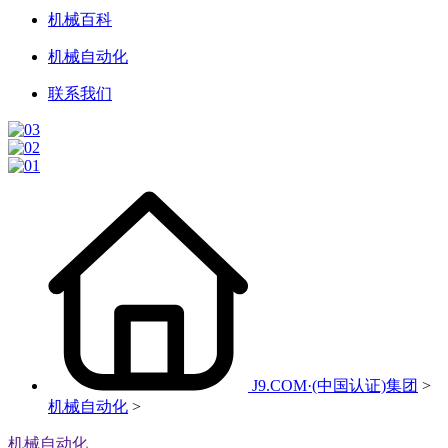
机械百科
机械自动化
联系我们
J9.COM·(中国认证)集团
>
机械自动化
>
机械自动化