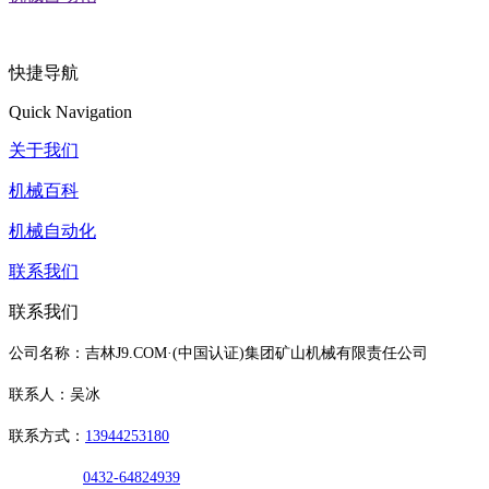
快捷导航
Quick Navigation
关于我们
机械百科
机械自动化
联系我们
联系我们
公司名称：吉林J9.COM·(中国认证)集团矿山机械有限责任公司
联系人：吴冰
联系方式：
13944253180
0432-64824939