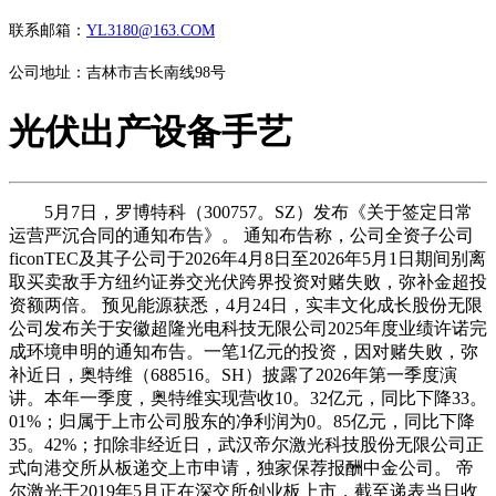
联系邮箱：
YL3180@163.COM
公司地址：吉林市吉长南线98号
光伏出产设备手艺
5月7日，罗博特科（300757。SZ）发布《关于签定日常
运营严沉合同的通知布告》。 通知布告称，公司全资子公司
ficonTEC及其子公司于2026年4月8日至2026年5月1日期间别离
取买卖敌手方纽约证券交光伏跨界投资对赌失败，弥补金超投
资额两倍。 预见能源获悉，4月24日，实丰文化成长股份无限
公司发布关于安徽超隆光电科技无限公司2025年度业绩许诺完
成环境申明的通知布告。一笔1亿元的投资，因对赌失败，弥
补近日，奥特维（688516。SH）披露了2026年第一季度演
讲。本年一季度，奥特维实现营收10。32亿元，同比下降33。
01%；归属于上市公司股东的净利润为0。85亿元，同比下降
35。42%；扣除非经近日，武汉帝尔激光科技股份无限公司正
式向港交所从板递交上市申请，独家保荐报酬中金公司。 帝
尔激光于2019年5月正在深交所创业板上市，截至递表当日收