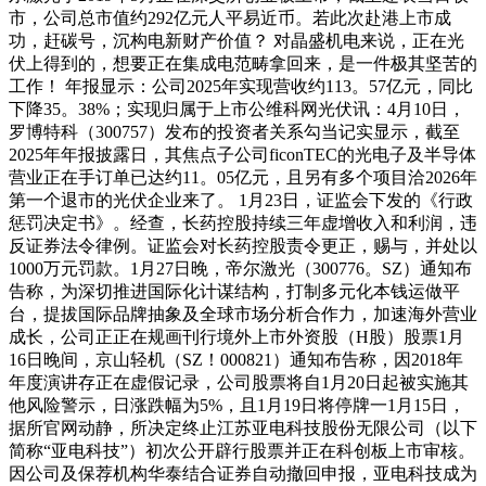
市，公司总市值约292亿元人平易近币。若此次赴港上市成
功，赶碳号，沉构电新财产价值？ 对晶盛机电来说，正在光
伏上得到的，想要正在集成电范畴拿回来，是一件极其坚苦的
工作！ 年报显示：公司2025年实现营收约113。57亿元，同比
下降35。38%；实现归属于上市公维科网光伏讯：4月10日，
罗博特科（300757）发布的投资者关系勾当记实显示，截至
2025年年报披露日，其焦点子公司ficonTEC的光电子及半导体
营业正在手订单已达约11。05亿元，且另有多个项目洽2026年
第一个退市的光伏企业来了。 1月23日，证监会下发的《行政
惩罚决定书》。经查，长药控股持续三年虚增收入和利润，违
反证券法令律例。证监会对长药控股责令更正，赐与，并处以
1000万元罚款。1月27日晚，帝尔激光（300776。SZ）通知布
告称，为深切推进国际化计谋结构，打制多元化本钱运做平
台，提拔国际品牌抽象及全球市场分析合作力，加速海外营业
成长，公司正正在规画刊行境外上市外资股（H股）股票1月
16日晚间，京山轻机（SZ！000821）通知布告称，因2018年
年度演讲存正在虚假记录，公司股票将自1月20日起被实施其
他风险警示，日涨跌幅为5%，且1月19日将停牌一1月15日，
据所官网动静，所决定终止江苏亚电科技股份无限公司（以下
简称“亚电科技”）初次公开辟行股票并正在科创板上市审核。
因公司及保荐机构华泰结合证券自动撤回申报，亚电科技成为