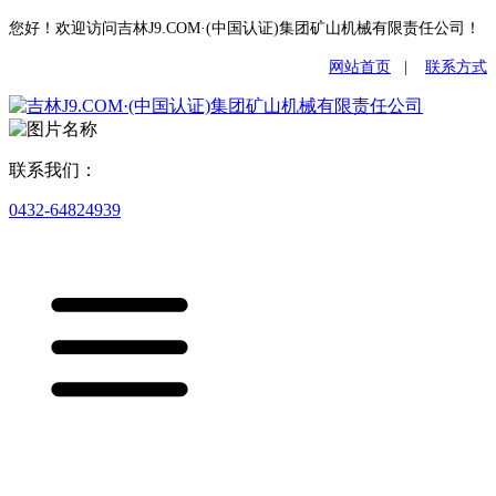
您好！欢迎访问吉林J9.COM·(中国认证)集团矿山机械有限责任公司！
网站首页
|
联系方式
联系我们：
0432-64824939