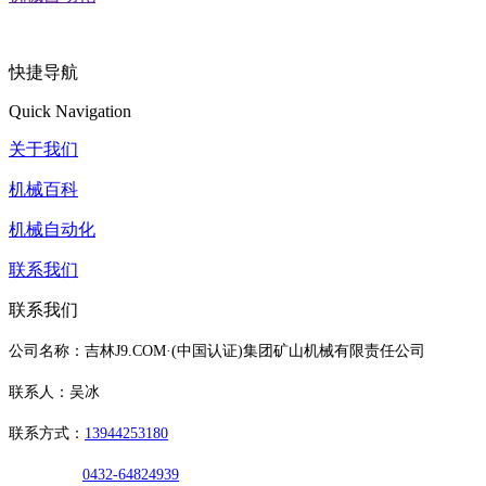
快捷导航
Quick Navigation
关于我们
机械百科
机械自动化
联系我们
联系我们
公司名称：吉林J9.COM·(中国认证)集团矿山机械有限责任公司
联系人：吴冰
联系方式：
13944253180
0432-64824939