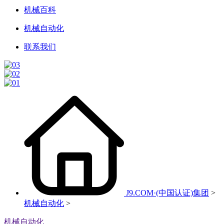
机械百科
机械自动化
联系我们
J9.COM·(中国认证)集团
>
机械自动化
>
机械自动化