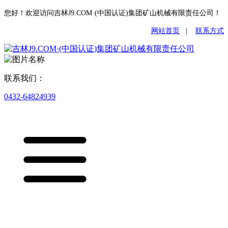
您好！欢迎访问吉林J9.COM·(中国认证)集团矿山机械有限责任公司！
网站首页
|
联系方式
联系我们：
0432-64824939