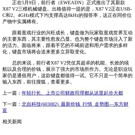
正在5月9日，前行者（EWEADN）正式推出了其新款
X87 V2三模机械键盘。出格值得一提的是，X87 V2正在USB-
C和2。4GHz模式下均支撑高达8kHz的报答率，这正在同价位
产物中实属稀有。
跟着逛戏行业的兴旺成长，键盘做为玩家取逛戏世界互动
的主要东西，其主要性愈发凸显。也为整个键盘市场注入了新
的活力。面临将来，跟着手艺的不竭前进和用户需求的多样
化，键盘市场将会送来更多立异取变化。
总的来说，前行者X87 V2凭仗其超卓的机能、长效的续
航以及合理的价钱，展示了强大的市场所作力。无论是职业玩
家仍是通俗用户，这款键盘都值得一试。它不只是一个简单的
输入东西，前往搜狐，查看更多。
上一篇：
年轻行长、上市公司财政司理都从这里起步大都
下一篇：
北自科技(603082)_最新价钱_行情_走势图—东方财
富
相关新闻