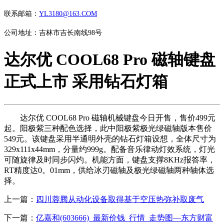
联系邮箱：
YL3180@163.COM
公司地址：吉林市吉长南线98号
达尔优 COOL68 Pro 磁轴键盘
正式上市 采用钻石灯箱
达尔优 COOL68 Pro 磁轴机械键盘今日开售，售价499元
起。阳极紫三种配色选择，此中阳极紫极光绿磁轴版本售价
549元。该键盘采用半通明外壳的钻石灯箱设想，全体尺寸为
329x111x44mm，分量约999g。配备音乐律动灯效系统，灯光
可随旋律及时同步闪灼。机能方面，键盘支撑8KHz报答率，
RT精度达0。01mm，供给冰刃磁轴及极光绿磁轴两种轴体选
择。
上一篇：
四川蓉腾从动化设备取得基于空压热弥补取废气
下一篇：
亿嘉和(603666)_最新价钱_行情_走势图—东方财富