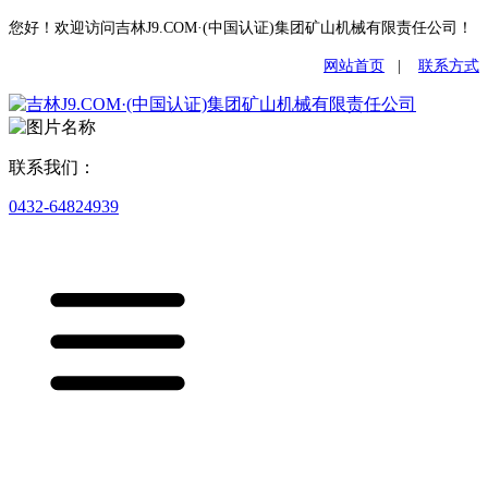
您好！欢迎访问吉林J9.COM·(中国认证)集团矿山机械有限责任公司！
网站首页
|
联系方式
联系我们：
0432-64824939