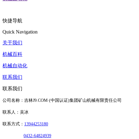
快捷导航
Quick Navigation
关于我们
机械百科
机械自动化
联系我们
联系我们
公司名称：吉林J9.COM·(中国认证)集团矿山机械有限责任公司
联系人：吴冰
联系方式：
13944253180
0432-64824939