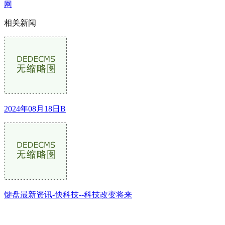
网
相关新闻
2024年08月18日B
键盘最新资讯-快科技--科技改变将来