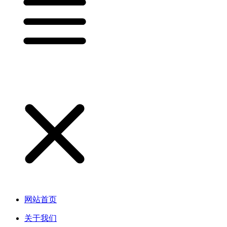
网站首页
关于我们