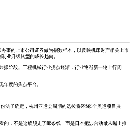
制制和办事的上市公司证券做为指数样本，以反映机床财产相关上市
制制业升级转型的成长趋向。
求共振阶段。工程机械行业拐点逐渐，行业逐渐新一轮上行周
取展现年度的焦点平台。
这份法子确定，杭州亚运会周期的选拔将环绕5个奥运项目展
该看的，不是这艘舰走了哪条线，而是日本把涉台动做从嘴上推