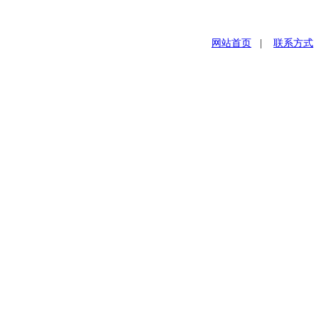
网站首页
|
联系方式