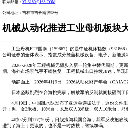
联系邮箱：
YL3180@163.COM
公司地址：吉林市吉长南线98号
机械从动化推进工业母机板块大
工业母机ETF国泰（159667）的是中证机床指数（931
公司证券的全体表示。指数成分笼盖机械设备、电子、新能源
2026~2028年工程机械无望步入新一轮集中替代周期，
期。海外市场景气宇不竭恢复，工程机械出口持续加速，呈现
动静面上，2026年4月9日，2026从动化财产年会（CAIA
日本坚毅刚烈在台海挑完事，解放军的反制就间接砸到了日
4月19日，中国跳水队发布了亚运会选拔法子，这份文件里藏
开：男、女3米板、10米台，以及双人3米板、双人10米台，只
4时02分到17时50分，日舰擅闯我国台海，我军反映把底
进到了海上；更该的，也不是一时热搜，继续加码。