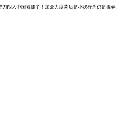
刀闯入中国被抓了！加鼎力度背后是小我行为仍是搬弄。