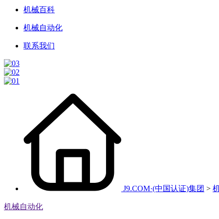
机械百科
机械自动化
联系我们
J9.COM·(中国认证)集团
>
机械自动化