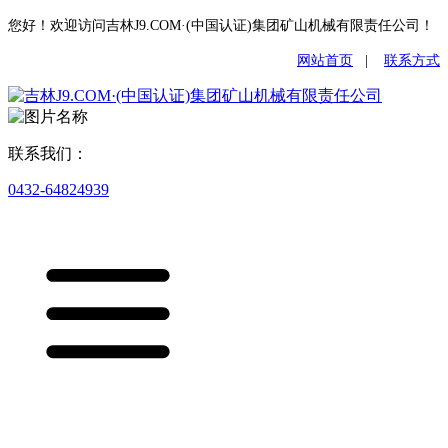
您好！欢迎访问吉林J9.COM·(中国认证)集团矿山机械有限责任公司！
网站首页
|
联系方式
联系我们：
0432-64824939