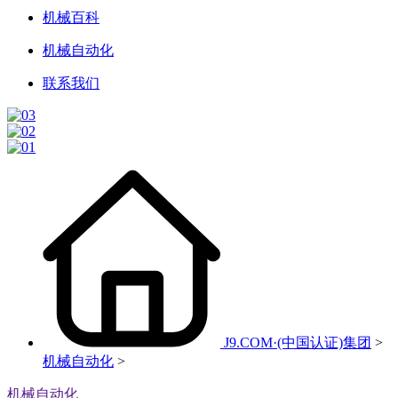
机械百科
机械自动化
联系我们
J9.COM·(中国认证)集团
>
机械自动化
>
机械自动化