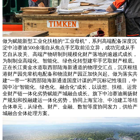
做为赋能新型工业化扶植的“工业母机”，系列高端配备深度沉
淀中冶赛迪500余项自从焦点手艺取前沿立异，成功完成从手
艺自从攻关、高端产物研制到规模化财产落地的逾越式成长，
为制制业高端化、智能化、绿色化转型建牢手艺取财产根底。
正在长江黄金水道取西部陆海新通道的物理交汇点，沉庆枢纽
港财产园先辈机电配备和物流财产园正加快兴起。做为落实共
建“一带一”和西部陆海新通道国度计谋的严沉标记性项目，中
国中冶“智能化、绿色化、融合化”成长，以设想、扶植、运营
全财产链一体化劣势赋能产城融合成长。旗下中冶赛迪阐扬财
产规划和投融建运一体化劣势，协同上海宝冶、中冶建工等结
合体单元，从绿色、财产、金融、数智等度协同发力，供给产
城融合全体处理方案。