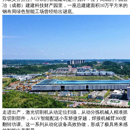
冶（成都）建建科技财产园里，一座总建建面积10万平方米的
钢布局绿色智能工场曾经给出谜底。
走进出产，激光切割机从动定位扫描，从动分拣机械人精准抓
取切割部件，AGV智能配送小车矫捷穿越，焊接机械臂360度
翻转功课。这一系列从动化设备高效协做，形成了极具将来感