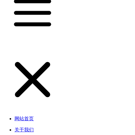
网站首页
关于我们