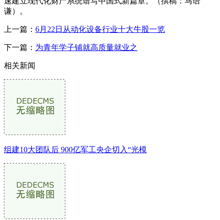
速建立现代化财产系统谱写中国式新篇章。（撰稿：马语
谦）。
上一篇：
6月22日从动化设备行业十大牛股一览
下一篇：
为青年学子铺就高质量就业之
相关新闻
组建10大团队后 900亿军工央企切入“光模