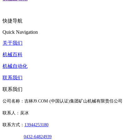
快捷导航
Quick Navigation
关于我们
机械百科
机械自动化
联系我们
联系我们
公司名称：吉林J9.COM·(中国认证)集团矿山机械有限责任公司
联系人：吴冰
联系方式：
13944253180
0432-64824939