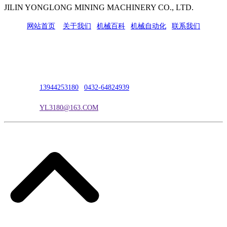
JILIN YONGLONG MINING MACHINERY CO., LTD.
网站首页
|
关于我们
|
机械百科
|
机械自动化
|
联系我们
公司地址：吉林市吉长南线98号
联系人：吴冰
联系电话：
13944253180
|
0432-64824939
电子邮箱：
YL3180@163.COM