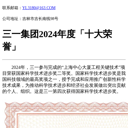
联系邮箱：
YL3180@163.COM
公司地址：吉林市吉长南线98号
三一集团2024年度「十大荣
誉」
2024年，三一参与完成的“上海中心大厦工程关键技术”项
目荣获国家科学技术进步奖二等奖。国家科学技术进步奖是我
国科技领域的最高奖项之一，授予完成和应用推广创新性科学
技术成果，为推动科学技术进步和经济社会发展做出突出贡献
的个人、组织。这是三一第四次获得国家科学技术进步奖。