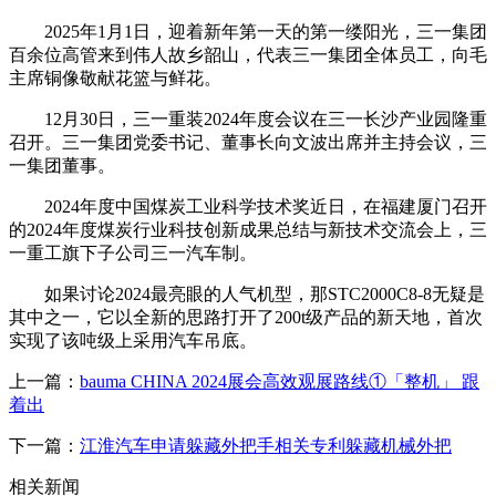
2025年1月1日，迎着新年第一天的第一缕阳光，三一集团
百余位高管来到伟人故乡韶山，代表三一集团全体员工，向毛
主席铜像敬献花篮与鲜花。
12月30日，三一重装2024年度会议在三一长沙产业园隆重
召开。三一集团党委书记、董事长向文波出席并主持会议，三
一集团董事。
2024年度中国煤炭工业科学技术奖近日，在福建厦门召开
的2024年度煤炭行业科技创新成果总结与新技术交流会上，三
一重工旗下子公司三一汽车制。
如果讨论2024最亮眼的人气机型，那STC2000C8-8无疑是
其中之一，它以全新的思路打开了200t级产品的新天地，首次
实现了该吨级上采用汽车吊底。
上一篇：
bauma CHINA 2024展会高效观展路线①「整机」 跟
着出
下一篇：
江淮汽车申请躲藏外把手相关专利躲藏机械外把
相关新闻