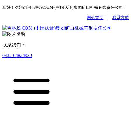
您好！欢迎访问吉林J9.COM·(中国认证)集团矿山机械有限责任公司！
网站首页
|
联系方式
联系我们：
0432-64824939