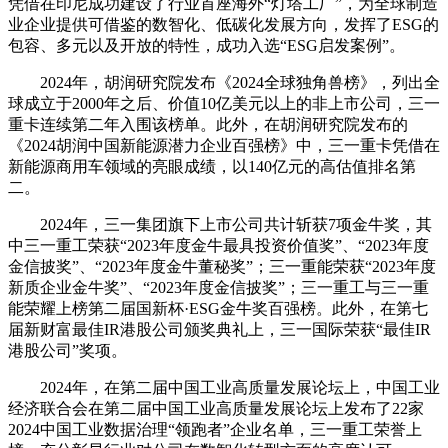
凭借在印尼成功建设了行业首座海外“灯塔工厂”，为全球制造
业企业提供可借鉴的数智化、低碳化发展方向，发挥了ESG的
包容、多元以及开放的特性，成功入选“ESG启发案例”。
2024年，胡润研究院发布《2024全球独角兽榜》，列出全
球成立于2000年之后、价值10亿美元以上的非上市公司，三一
重卡连续第二年入围该榜单。此外，在胡润研究院发布的
《2024胡润中国新能源潜力企业百强榜》中，三一重卡凭借在
新能源商用车领域的亮眼成绩，以140亿元的高估值排名第
二。
2024年，三一集团旗下上市公司共计斩获7项金牛奖，其
中三一重工荣获“2023年度金牛最具投资价值奖”、“2023年度
金信披奖”、“2023年度金牛董秘奖”；三一重能荣获“2023年度
新质企业金牛奖”、“2023年度金信披奖”；三一重工与三一重
能荣耀上榜第二届国新杯·ESG金牛奖百强榜。此外，在第七
届新财富最佳IR港股公司颁奖典礼上，三一国际荣获“最佳IR
港股公司”奖项。
2024年，在第二届中国工业高质量发展论坛上，中国工业
经济联合会在第二届中国工业高质量发展论坛上发布了22家
2024中国工业数据治理“领跑者”企业名单，三一重工荣誉上