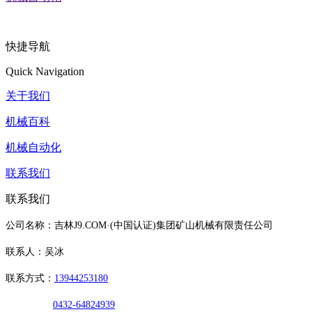
快捷导航
Quick Navigation
关于我们
机械百科
机械自动化
联系我们
联系我们
公司名称：吉林J9.COM·(中国认证)集团矿山机械有限责任公司
联系人：吴冰
联系方式：
13944253180
0432-64824939