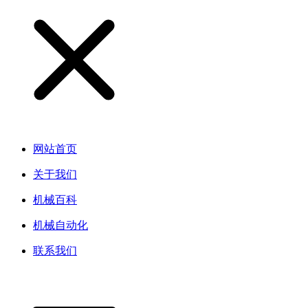
网站首页
关于我们
机械百科
机械自动化
联系我们