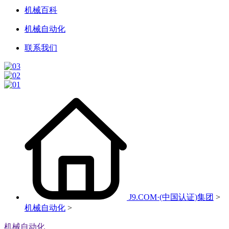
机械百科
机械自动化
联系我们
J9.COM·(中国认证)集团
>
机械自动化
>
机械自动化