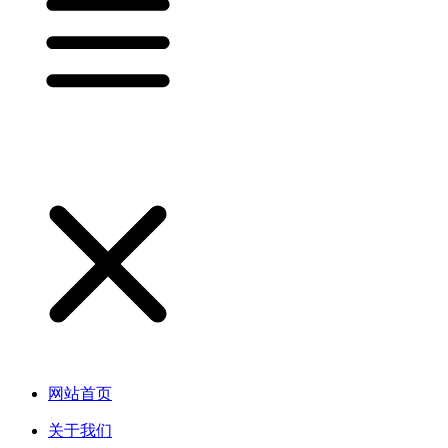
网站首页
关于我们