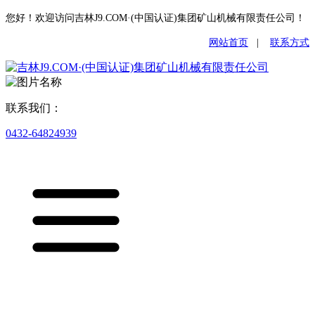
您好！欢迎访问吉林J9.COM·(中国认证)集团矿山机械有限责任公司！
网站首页
|
联系方式
联系我们：
0432-64824939