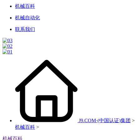
机械百科
机械自动化
联系我们
J9.COM·(中国认证)集团
>
机械百科
>
机械百科