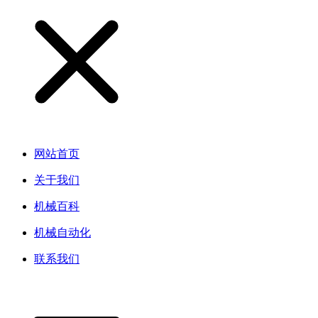
网站首页
关于我们
机械百科
机械自动化
联系我们