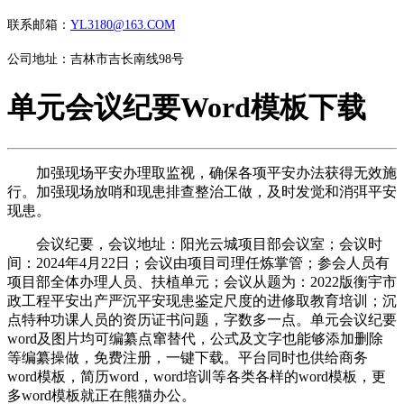
联系邮箱：
YL3180@163.COM
公司地址：吉林市吉长南线98号
单元会议纪要Word模板下载
加强现场平安办理取监视，确保各项平安办法获得无效施
行。加强现场放哨和现患排查整治工做，及时发觉和消弭平安
现患。
会议纪要，会议地址：阳光云城项目部会议室；会议时
间：2024年4月22日；会议由项目司理任炼掌管；参会人员有
项目部全体办理人员、扶植单元；会议从题为：2022版衡宇市
政工程平安出产严沉平安现患鉴定尺度的进修取教育培训；沉
点特种功课人员的资历证书问题，字数多一点。单元会议纪要
word及图片均可编纂点窜替代，公式及文字也能够添加删除
等编纂操做，免费注册，一键下载。平台同时也供给商务
word模板，简历word，word培训等各类各样的word模板，更
多word模板就正在熊猫办公。