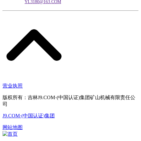
电子邮箱：
YL3180@163.COM
营业执照
版权所有：吉林J9.COM·(中国认证)集团矿山机械有限责任公
司
J9.COM·(中国认证)集团
网站地图