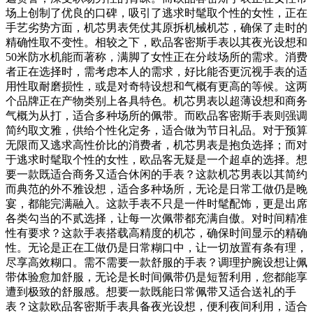
场上创制了优良的口碑，吸引了逃求时髦取个性的女性，正在
手艺劣势方面，机芯男表凭仗其原拆机械机芯，确保了走时的
精确性取不变性。相较之下，欧品客密斯手表以其夜光设想和
50米防水机能而著称，满脚了女性正在分歧场所的需求。消费
者正在选择时，需考虑本人的需求，好比能否更沉视手表的适
用性取耐磨损性，或是对奇特设想和气概有更高的等候。这两
个品牌正在产物类别上各具特色。机芯男表以超薄设想和商务
气概为从打，适合多种场所的佩带。而欧品客密斯手表则强调
简约取文雅，供给个性化定务，适合做为节日礼品。对于预算
无限而又逃求高性价比的消费者，机芯男表是抱负选择；而对
于逃求时髦取个性的女性，欧品客无疑是一个超卓的选择。想
要一款既适合商务又适合休闲的手表？这款机芯男表以其简约
而典范的外不雅设想，适合多种场所，无论是日常工做仍是晚
宴，都能完满融入。这款手表不只是一件时髦配饰，更是出席
各类勾当的不贰选择，让每一次佩带都充满自傲。对时间精准
性有要求？这款手表搭载高精度的机芯，确保时间显示的精确
性。无论是正在工做仍是日常糊口中，让一切放置有条有理，
尽享高效糊口。需不需要一款舒服的手表？调理护腕设想让佩
带体验愈加舒服，无论是长时间佩带仍是短暂利用，您都能享
遭到极致的舒服感。想要一款既能日常佩带又适合送礼的手
表？这款欧品客密斯手表具备夜光设想，便利夜间利用，适合