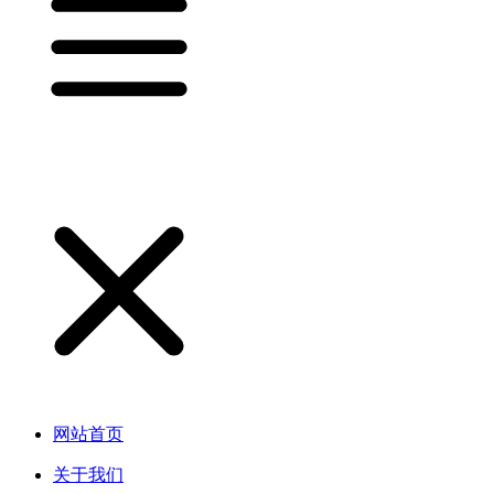
网站首页
关于我们