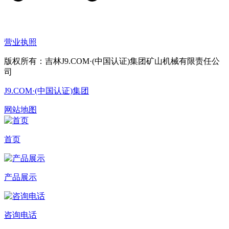
营业执照
版权所有：吉林J9.COM·(中国认证)集团矿山机械有限责任公
司
J9.COM·(中国认证)集团
网站地图
首页
产品展示
咨询电话