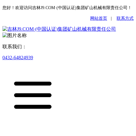
您好！欢迎访问吉林J9.COM·(中国认证)集团矿山机械有限责任公司！
网站首页
|
联系方式
联系我们：
0432-64824939