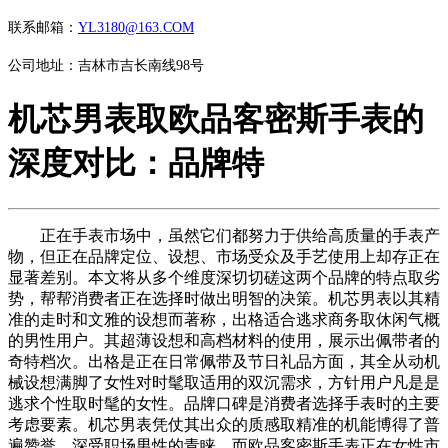
联系邮箱：
YL3180@163.COM
公司地址：吉林市吉长南线98号
机芯男表取欧品客密斯手表的
深度对比：品牌特
正在手表市场中，虽然它们都努力于供给高质量的手表产
物，但正在品牌定位、设想、市场受众及手艺使用上却存正在
显著差别。本文将从多个维度深切切磋这两个品牌的特点取劣
势，帮帮消费者正在选择时做出明智的决策。机芯男表以其精
准的走时和文雅的设想而著称，出格适合逃求商务取休闲气概
的男性用户。其超薄设想和高档材料的使用，展示出佩带者的
奇特档次。出格是正在日常佩带及节日礼品方面，其全从动机
械设想满脚了女性对时髦取适用的双沉需求，方针用户凡是是
逃求个性取时髦的女性。品牌口碑是消费者选择手表时的主要
考虑要素。机芯男表凭仗其出众的质感取精准的机能博得了普
遍赞誉，深受职场男性的青睐。而欧品客密斯手表正在女性市