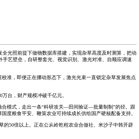
全光照前提下做物数据库搭建，实现杂草高度及时测算，把动
海外手艺壁垒，自研整套光、视觉识别、激光对准、自顺应调速
斑校准，即便正在挪动形态下，激光光束一直锁定杂草发展焦点
0万台，财产规模冲破千亿元。
合模式，走出一条“科研攻关—田间验证—批量制制”的径。跟
障国度粮食平安、鞭策农业可持续成长供给国产硬核配备支持。
草的50倍以上。正在公从岭乾程农业合做社、米沙子中韩开辟