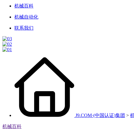
机械百科
机械自动化
联系我们
J9.COM·(中国认证)集团
>
机械百科