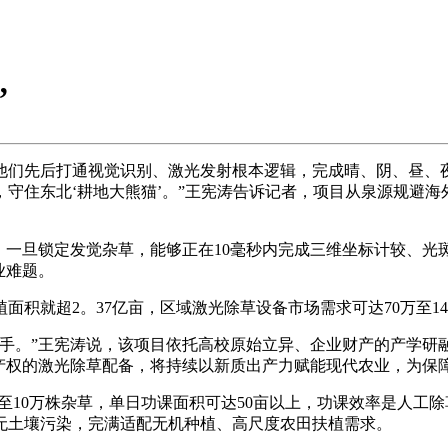
”
们先后打通视觉识别、激光发射根本逻辑，完成晴、阴、昼、夜
，守住东北‘耕地大熊猫’。”王宪涛告诉记者，项目从泉源规避
一旦锁定发觉杂草，能够正在10毫秒内完成三维坐标计较、光
业难题。
就超2。37亿亩，区域激光除草设备市场需求可达70万至14
。”王宪涛说，该项目依托高校原始立异、企业财产的产学研融
问产权的激光除草配备，将持续以新质出产力赋能现代农业，为保
10万株杂草，单日功课面积可达50亩以上，功课效率是人工除
无土壤污染，完满适配无机种植、高尺度农田扶植需求。