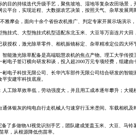
的目的持续迭代升级手艺，聚焦坡地、湿地等复杂农田场景，开
网云平台，实现近程、大数据农艺决策，按照天气、杂草发展周
不雅摩会，面向十余个省份农机推广、判定专家开展示场演示，
拖挂式、大型拖挂式机型适配东北玉米、大豆等万亩连片大田，
获授权，激光除草零件、相机振镜标定、杂草精准定位四大环
智能激光除草配备是高端聪慧农机的焦点产物。理工大学传授王
彬电子签订横向研发和谈，投入超2000万元专项经费，组建
电子科技无限公司、长华汽车部件无限公司结合研发的智能激
粮食平安建牢科技底座。
人工除草效率低，劳动强度大，并且用工成本逐年攀升；大规模
体银灰的纯电自行走机械人匀速穿行玉米垄间。车载相机及时
备了多做物AI视觉识别手艺，团队建成笼盖玉米、大豆、马铃
分苗草，从根源降低伤苗率。