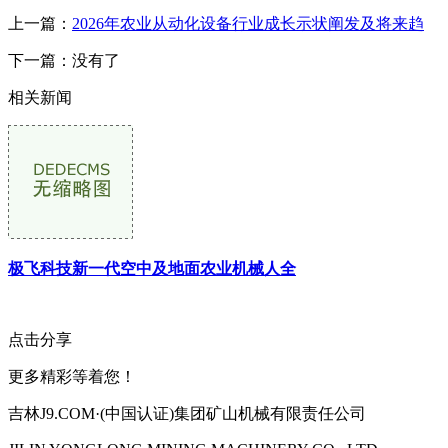
上一篇：
2026年农业从动化设备行业成长示状阐发及将来趋
下一篇：没有了
相关新闻
极飞科技新一代空中及地面农业机械人全
点击分享
更多精彩等着您！
吉林J9.COM·(中国认证)集团矿山机械有限责任公司