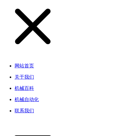
网站首页
关于我们
机械百科
机械自动化
联系我们