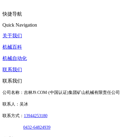
快捷导航
Quick Navigation
关于我们
机械百科
机械自动化
联系我们
联系我们
公司名称：吉林J9.COM·(中国认证)集团矿山机械有限责任公司
联系人：吴冰
联系方式：
13944253180
0432-64824939