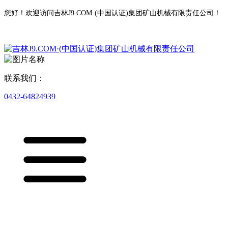
您好！欢迎访问吉林J9.COM·(中国认证)集团矿山机械有限责任公司！
联系我们：
0432-64824939