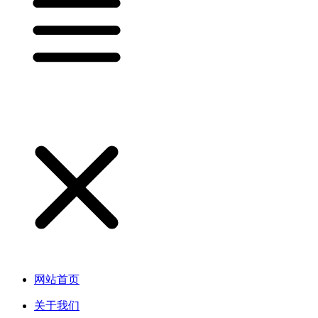
网站首页
关于我们