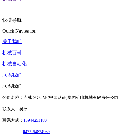
快捷导航
Quick Navigation
关于我们
机械百科
机械自动化
联系我们
联系我们
公司名称：吉林J9.COM·(中国认证)集团矿山机械有限责任公司
联系人：吴冰
联系方式：
13944253180
0432-64824939