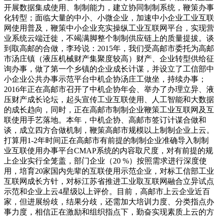
开展数据集成使用、制制能力，建立协同制制系统，鞭策办事
化转型；面临大量的中小、小微企业，加速中小企业工业互联
网使用普及，鞭策中小企业充实操纵工业互联网平台，实现营
业系统云端迁徙，不竭满脚整个制制供应链上的质量提拔。谈
到取高邮的合做，李玲说：2015年，我们受高邮市委托为高邮
市汤庄镇（液压机械财产集聚度较高）财产、企业转型供给征
询办事，做了第一个乡镇的企业成长计谋，并设立了工信部中
小企业公共办事示范平台中机企协汤庄工做坐，持续办事；
2016年正在高邮市召开了中机企协年会、举办了办理立异、液
压财产成长论坛，起头宣传工业互联使用、人工智能和大数据
的成长趋向，同时，正在高邮市制制企业鞭策工业互联网及互
联使用手艺落地。本年，中机企协、高邮市签订计谋合做和
谈，成立四方合做机制，鞭策高邮市规模以上制制企业上云。
打算用1-2年时间正在高邮市有前提的制制企业准确导入制制
业互联使用办事平台CMAP系统的内容取尺度，对有前提的规
上企业实行全笼盖，部门企业（20 %）按照需求进行深度使
用，培育20家国内先辈的互联使用示范企业，对标工信部工业
互联网成长方针，对标江苏省推进工业取互联网融合立异试点
示范和企业上云4星级以上评价。目前，高邮市上云企业近百
家，但进展纷歧，结果分歧，还需加大培训力度、分类指点办
事力度，相信正在激励和组织指点下，勤奋实现素质上云的方