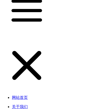
网站首页
关于我们