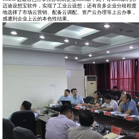
迈迪设想宝软件，实现了工业云设想；还有良多企业分歧程度
地选择了市场云营销、配备云调配、资产云办理等上云办事，
感遭到企业上云的本色性结果。