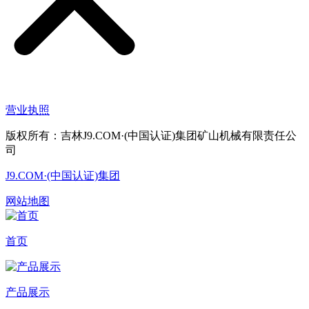
营业执照
版权所有：吉林J9.COM·(中国认证)集团矿山机械有限责任公
司
J9.COM·(中国认证)集团
网站地图
首页
产品展示