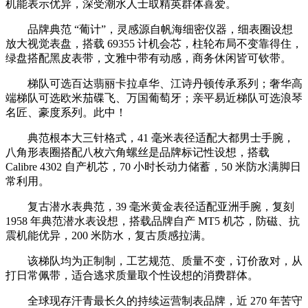
机能表示优异，深受潮水人士取精英群体喜爱。
品牌典范 “葡计”，灵感源自帆海细密仪器，细表圈设想
放大视觉表盘，搭载 69355 计机会芯，柱轮布局不变靠得住，
绿盘搭配黑皮表带，文雅中带有动感，商务休闲皆可钦带。
梯队可选百达翡丽卡拉卓华、江诗丹顿传承系列；奢华高
端梯队可选欧米茄碟飞、万国葡萄牙；亲平易近梯队可选浪琴
名匠、豪度系列。此中！
典范根本大三针格式，41 毫米表径适配大都男士手腕，
八角形表圈搭配八枚六角螺丝是品牌标记性设想，搭载
Calibre 4302 自产机芯，70 小时长动力储蓄，50 米防水满脚日
常利用。
复古潜水表典范，39 毫米黄金表径适配亚洲手腕，复刻
1958 年典范潜水表设想，搭载品牌自产 MT5 机芯，防磁、抗
震机能优异，200 米防水，复古质感拉满。
该梯队均为正制制，工艺规范、质量不变，订价敌对，从
打日常佩带，适合逃求质量取个性设想的消费群体。
全球现存汗青最长久的持续运营制表品牌，近 270 年苦守