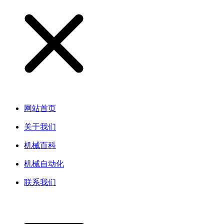
网站首页
关于我们
机械百科
机械自动化
联系我们