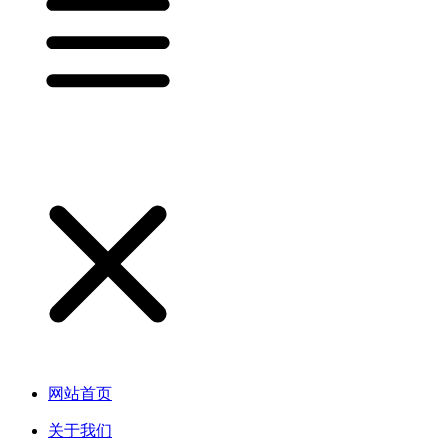
网站首页
关于我们