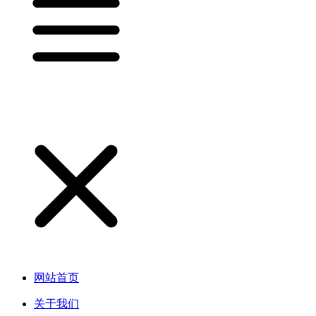
网站首页
关于我们