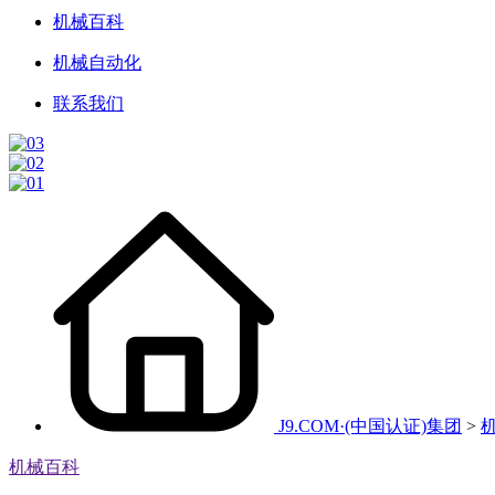
机械百科
机械自动化
联系我们
J9.COM·(中国认证)集团
>
机械百科