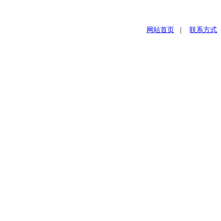
网站首页
|
联系方式