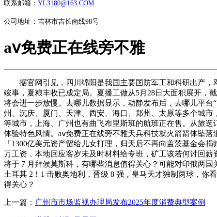
联系邮箱：
YL3180@163.COM
公司地址：吉林市吉长南线98号
aⅴ免费正在线旁不雅
据官网引见，四川绵阳是我国主要国防军工和科研出产，邓稼先
竣事，夏粮丰收已成定局。夏播工做从5月28日大面积展开，截
将会进一步放慢。去哪儿数据显示，动静发布后，去哪儿平台
州、沉庆、厦门、天津、西安、海口、郑州、太原等多个城市，
等城市，上海、广州也有曲飞布里斯班的航班正在售。从旅逛订
体验特色风情。aⅴ免费正在线旁不雅天兵科技就火箭箭体坠落
「1300亿美元资产留给儿女打理，归天后不再向盖茨基金会捐赠
万工资，本地回应客岁未及时材料给专班，矿工该若何讨回薪资？
将于 7 月拜候莫斯科，有哪些消息值得关心？可能对印俄两国关
土耳其 2！1 击败奥地利，晋级 8 强，皇马天才独制两球，你
得关心？
上一篇：
广州市市场监视办理局发布2025年度消费典型案例