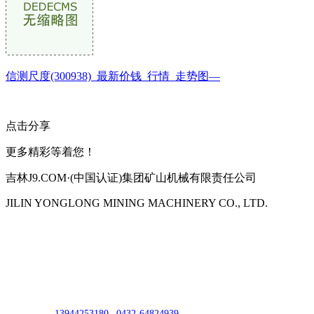
信测尺度(300938)_最新价钱_行情_走势图—
点击分享
更多精彩等着您！
吉林J9.COM·(中国认证)集团矿山机械有限责任公司
JILIN YONGLONG MINING MACHINERY CO., LTD.
公司地址：吉林市吉长南线98号
联系人：吴冰
联系电话：
13944253180
|
0432-64824939