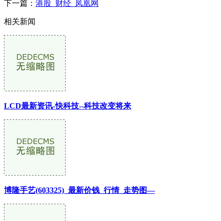
下一篇：
港股_财经_凤凰网
相关新闻
LCD最新资讯-快科技--科技改变将来
博隆手艺(603325)_最新价钱_行情_走势图—