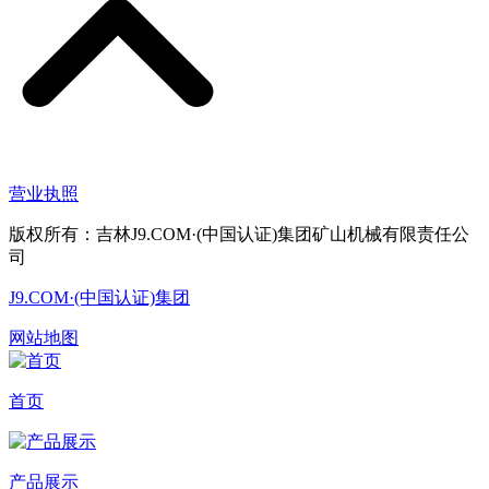
营业执照
版权所有：吉林J9.COM·(中国认证)集团矿山机械有限责任公
司
J9.COM·(中国认证)集团
网站地图
首页
产品展示