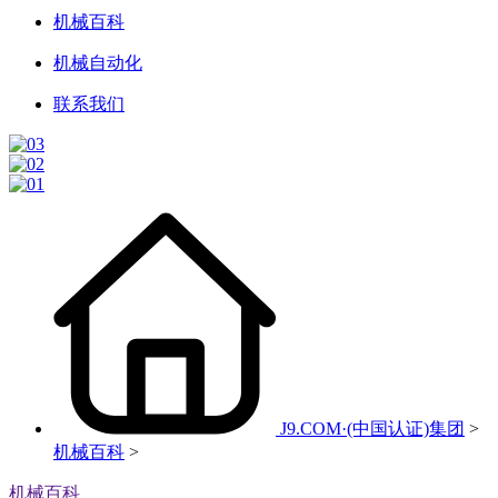
机械百科
机械自动化
联系我们
J9.COM·(中国认证)集团
>
机械百科
>
机械百科