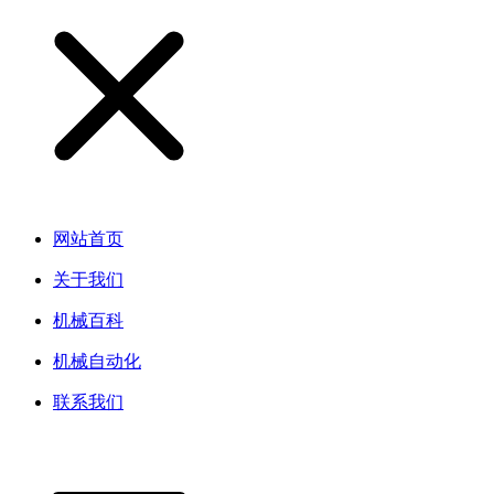
网站首页
关于我们
机械百科
机械自动化
联系我们