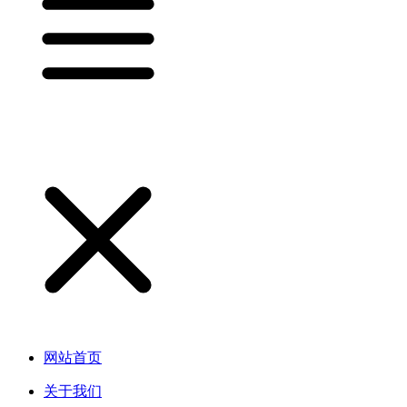
网站首页
关于我们