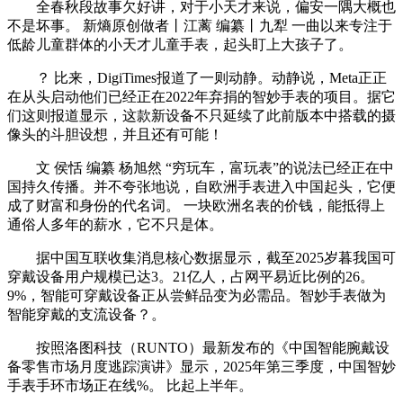
全春秋段故事欠好讲，对于小天才来说，偏安一隅大概也
不是坏事。 新熵原创做者丨江蓠 编纂丨九犁 一曲以来专注于
低龄儿童群体的小天才儿童手表，起头盯上大孩子了。
？ 比来，DigiTimes报道了一则动静。动静说，Meta正正
在从头启动他们已经正在2022年弃捐的智妙手表的项目。据它
们这则报道显示，这款新设备不只延续了此前版本中搭载的摄
像头的斗胆设想，并且还有可能！
文 侯恬 编纂 杨旭然 “穷玩车，富玩表”的说法已经正在中
国持久传播。并不夸张地说，自欧洲手表进入中国起头，它便
成了财富和身份的代名词。 一块欧洲名表的价钱，能抵得上
通俗人多年的薪水，它不只是体。
据中国互联收集消息核心数据显示，截至2025岁暮我国可
穿戴设备用户规模已达3。21亿人，占网平易近比例的26。
9%，智能可穿戴设备正从尝鲜品变为必需品。智妙手表做为
智能穿戴的支流设备？。
按照洛图科技（RUNTO）最新发布的《中国智能腕戴设
备零售市场月度逃踪演讲》显示，2025年第三季度，中国智妙
手表手环市场正在线%。 比起上半年。