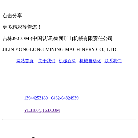
点击分享
更多精彩等着您！
吉林J9.COM·(中国认证)集团矿山机械有限责任公司
JILIN YONGLONG MINING MACHINERY CO., LTD.
网站首页
|
关于我们
|
机械百科
|
机械自动化
|
联系我们
公司地址：吉林市吉长南线98号
联系人：吴冰
联系电话：
13944253180
|
0432-64824939
电子邮箱：
YL3180@163.COM