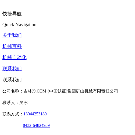
快捷导航
Quick Navigation
关于我们
机械百科
机械自动化
联系我们
联系我们
公司名称：吉林J9.COM·(中国认证)集团矿山机械有限责任公司
联系人：吴冰
联系方式：
13944253180
0432-64824939