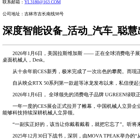
联系邮箱：
YL3180@163.COM
公司地址：吉林市吉长南线98号
深度智能设备_活动_汽车_聪慧
2026年1月6日，美国拉斯维加斯 —— 正在全球消费电子展
桌面机械人，Desk。
从十余年前CES新秀，极米完成了一次出色的攀爬。而现正
自从映众RTX 50系列第一款超等冰龙发布以来，私信便起头收
2026年1月6日， 全球领先的消费电子品牌 UGREEN绿联正在拉斯
一年一度的CES展会正式拉开了帷幕，中国机械人立异企业能够
能够科技持续深耕机械人立异领。
“一副实正好的，该当让你戴着戴着，就把它忘了”。听将来”202
2025年12月30日下战书，深圳，由MOVA TPEAK举办的“