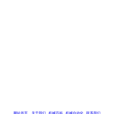
网站首页
|
关于我们
|
机械百科
|
机械自动化
|
联系我们