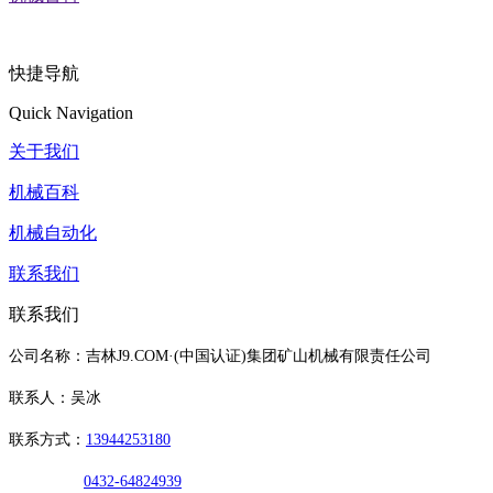
快捷导航
Quick Navigation
关于我们
机械百科
机械自动化
联系我们
联系我们
公司名称：吉林J9.COM·(中国认证)集团矿山机械有限责任公司
联系人：吴冰
联系方式：
13944253180
0432-64824939