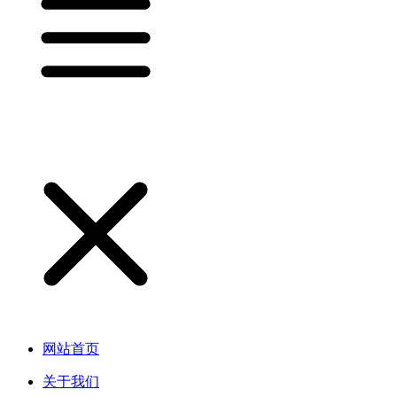
网站首页
关于我们