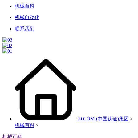
机械百科
机械自动化
联系我们
J9.COM·(中国认证)集团
>
机械百科
>
机械百科