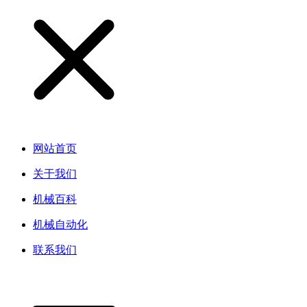
网站首页
关于我们
机械百科
机械自动化
联系我们