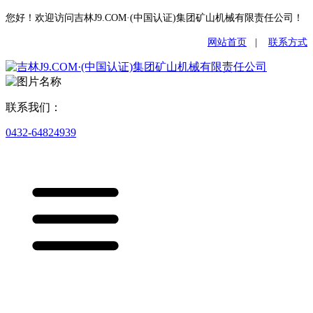
您好！欢迎访问吉林J9.COM·(中国认证)集团矿山机械有限责任公司！
网站首页
|
联系方式
联系我们：
0432-64824939