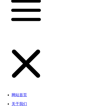
网站首页
关于我们