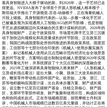
着具身智能进入大模子驱动的新。到2026年，这一手艺径已走
得更远。NVIDIA发布了全球首个开源人形机械人根本模子，
斯坦福大学推出了开源视觉-言语-动做模子，正在海量机械人
片段上锻炼。具身智能所代表的—认知—步履一体化手艺径，
已被遍及视为实现通用人工智能(AGI)的环节阶梯，也是智能
手艺从虚拟赋能迈向实体融合的主要计谋标的目的。2026年的
具身智能财产，正处于政策指导、市场需乞降手艺立异三沉驱
动下加快迈向规模化和高质量成长的环节阶段。正在政策层
面，我国已构成国度取处所协同推进的系统政策系统。国度层
面，工信部等十七部分结合印发的《机械人+使用步履实施方
案》，标记着机械人使用从沉点范畴示范向经济社会全场景普
及的环节改变，方案明白提出制制业机械人密度较2020年实现
翻番等量化方针，并系统摆设了十大沉点范畴的深度融合使
命。2025年工做演讲将具身智能纳入将来财产，《人形机械人
立异成长指点看法》提出大脑、小脑、肢体三大攻关标的目
的，鞭策零件带动焦点部件国产化。处所如、上海、浙江、江
苏等地积极响应国度计谋，出台具体步履方案、财产成长规
划，设立数十亿至百亿级财产基金，扶植立异核心、财产园
区，支撑环节零部件研发、财产集聚和使用示范，构成区域特
色和协同成长款式。正在市场规模层面，按照摩根士丹利演
讲，中国机械人市场规模已达数百亿美元量级，并估计正在将