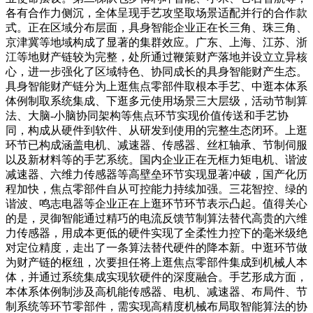
各有合作力侧沉，全体呈现手艺攻坚取场景适配并行的合作款
式。正在区域分布层面，具身智能企业正在长三角、珠三角、
京津冀等地域构成了显著的集群效应。广东、上海、江苏、浙
江等地财产链较为完整，处所通过鞭策财产落地并设立立异核
心，进一步强化了区域特色、协同成长的具身智能财产生态。
具身智能财产链分为上逛焦点零部件取根本手艺、中逛本体系
体例制取系统集成、下逛多元使用场景三大层级，活动节制算
法、大脑-小脑协同架构等焦点环节实现价值传送和手艺协
同，构成从硬件到软件、从研发到使用的完整生态闭环。上逛
环节已构成涵盖电机、减速器、传感器、丝杠轴承、节制伺服
以及新材料等的手艺系统。国内企业正在无框力矩电机、谐波
减速器、六维力传感器等高壁垒环节实现显著冲破，国产化历
程加快，焦点零部件自从可控能力持续加强。三花智控、绿的
谐波、鸣志电器等企业正在上逛环节环节表示凸起。值得关心
的是，灵御智能通过精巧的电流反馈节制算法替代高贵的六维
力传感器，用成本更低的硬件实现了全柔性力控下的毫米级绝
对定位精度，走出了一条算法替代硬件的降本新。中逛环节做
为财产链的枢纽，次要担任将上逛焦点零部件集成到机械人本
体，并通过系统集成实现软硬件的深度融合。手艺形成方面，
本体系体例制涉及高机能传感器、电机、减速器、布局件、节
制系统等环节零部件，需实现高精度机械布局取智能算法的协