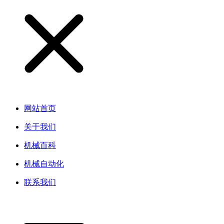
网站首页
关于我们
机械百科
机械自动化
联系我们