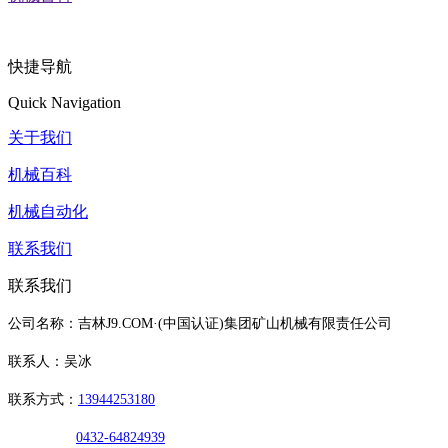
快捷导航
Quick Navigation
关于我们
机械百科
机械自动化
联系我们
联系我们
公司名称：吉林J9.COM·(中国认证)集团矿山机械有限责任公司
联系人：吴冰
联系方式：
13944253180
0432-64824939