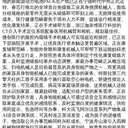
地的新能源动力电池PACK出产线已正在宁德时代中州正式运
转。睿芯行推出的全球首台免锻炼工业具身挑撰机械人，面临
分歧规格的新零件无需从头锻炼即可即刻上岗，无效降低使用
成本。医疗健康范畴聚焦于填补人力不脚、提拔诊疗精准度、
优化康复结果。正在手术辅帮方面，浙江伽奈维医疗科技的
CT介入手术定位系统配备医用机械臂和相机，规划最佳径。
微创医疗的腹腔内窥镜手术机械人可实现超近程操控，已正在
下层病院开展手术，让优良医疗资本触达更普遍区域。正在康
复辅帮范畴，智能外骨骼和康复机械人可帮帮下肢运能妨碍患
者从头坐立行走，并按照患者具体环境制定个性化康复锻炼方
案，及时监测锻炼结果并动态调整。家庭办事范畴正从概念现
实。扫地机械人是目前最普及的具身智能产物之一，而更高级
的家器具身智能机械人已能完成更复杂的家务。特斯拉第三代
擎天柱的工致手采用多个施行器取空心杯电机，矫捷性接近人
类手指，可完成煎蛋、插花等家庭场景操做。这类机械人还能
自从识别家庭，规避妨碍物，适配分歧户型的家务需求。正在
陪护取关怀方面，具身智能机械人可通过语音交互和感情识别
取家庭成立优良的感情联系，及时监测白叟的健康情况，供给
用药提示、告急呼叫等办事。科大讯飞阿尔法蛋系列产物集成
AI语音评测系统，可及时改正英语发音，成为孩子的进修搭
子。物流取公共办事范畴同样兴旺成长。宁波舟山港引入四脚
机械狗辅帮海行沉箱检验，可自从规划径、核查集拆箱箱号取