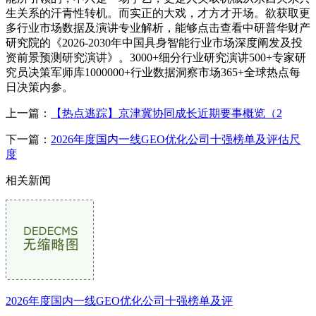
生关系的汗青性转机。而实正的大戏，才方才开场。欲获取更
多行业市场数据及演讲专业解析，能够点击查看中研普华财产
研究院的《2026-2030年中国具身智能行业市场深度阐发及投
资前景预测研究演讲》。3000+细分行业研究演讲500+专家研
究员决策军师库1000000+行业数据洞察市场365+全球热点每
日决策内参。
上一篇：
【热点逃踪】京津冀协同成长近期要事概览（2
下一篇：
2026年度国内一线GEO优化公司十强榜单及评估尺
度
相关新闻
2026年度国内一线GEO优化公司十强榜单及评