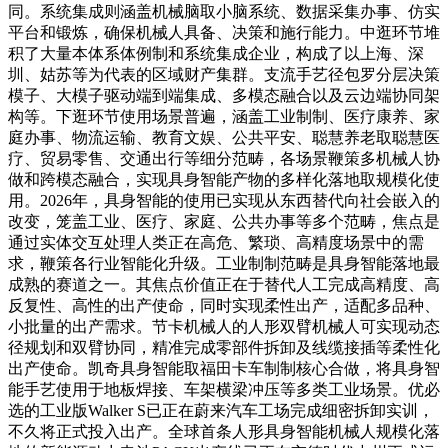
同。系统集成则涵盖机械脑取小脑系统、数据采集办事、仿实
平台和锻炼，确保机械人具备、决策和施行能力。中逛环节堆
积了大量本体系体例制和系统集成企业，构成了以上海、深
圳、姑苏等为代表的区域财产集群。支流手艺径包罗分层决策
模子、大模子驱动端到端集成、多模态融合以及云边端协同架
构等。下逛环节使用场景普遍，涵盖工业制制、医疗康养、家
庭办事、物流运输、教育文娱、公共平安、聪慧养老取聪慧医
疗、贸易零售、交通出行等细分范畴，各场景鞭策多机械人协
做和跨模态融合，实现具身智能产物的多样化落地取规模化使
用。2026年，具身智能的使用已实现从东西替代向社会嵌入的
改变，笼盖工业、医疗、家庭、公共办事等多个范畴，焦点是
通过实体交互处理人类正在高危、繁琐、高精度场景中的需
求，鞭策各行业智能化升级。工业制制范畴是具身智能落地最
成熟的赛道之一。其焦点价值正在于替代人工完成高精度、高
反复性、高性的出产使命，同时实现柔性出产，适配多品种、
小批量的出产需求。节卡机械人的人形双臂机械人可实现动态
径规划和双臂协同，精准完成零部件拆卸及线缆接插等柔性化
出产使命。凯奇具身智能取福田卡车制制核心合做，将具身智
能手艺使用于地板焊接、车架横梁冲压等多类工业场景。优必
选的工业版Walker S已正在蔚来汽车工场完成细密拆卸实训，
不久将正式投入出产。全球首条人形具身智能机械人规模化落