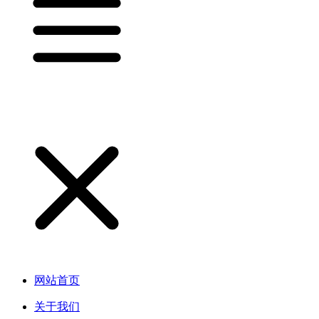
网站首页
关于我们