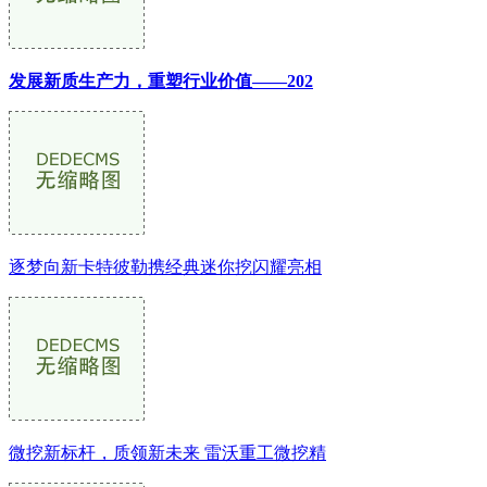
发展新质生产力，重塑行业价值——202
逐梦向新卡特彼勒携经典迷你挖闪耀亮相
微挖新标杆，质领新未来 雷沃重工微挖精