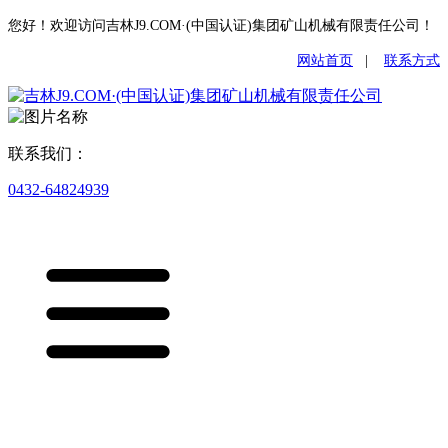
您好！欢迎访问吉林J9.COM·(中国认证)集团矿山机械有限责任公司！
网站首页
|
联系方式
联系我们：
0432-64824939