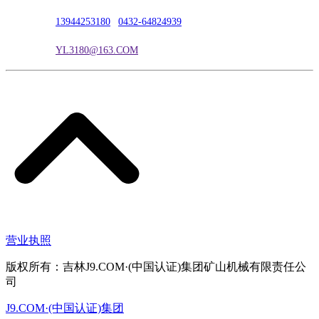
联系电话：
13944253180
|
0432-64824939
电子邮箱：
YL3180@163.COM
营业执照
版权所有：吉林J9.COM·(中国认证)集团矿山机械有限责任公
司
J9.COM·(中国认证)集团