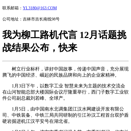
联系邮箱：
YL3180@163.COM
公司地址：吉林市吉长南线98号
我为柳工路机代言 12月话题挑
战结果公布，快来
树立行业标杆，讲好中国故事，传递中国声音，充分展现
腾飞的中国经济、崛起的民族品牌和向上的企业家精神。
1月3日下午，以数字工业 智慧未来为主题的技术交流会
在山河智能总部大楼国际会议厅隆重举行，西门子数字工业软
件公司副总裁刘若峰、全球产。
1月5日，由中国南水北调集团江汉水网建设开发有限公
司、中铁装备、中铁三局共同研制的引江补汉工程首台双护盾
硬岩掘进机江汉平安号在湖北省。