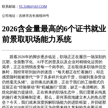
联系邮箱：
YL3180@163.COM
公司地址：吉林市吉长南线98号
2026含金量最高的6个证书就业
前景取职场能力系统
跟着2026年的脚步逐步临近，职场正正在履历一场深刻的
沉塑。全面数字化、AI手艺的普及以及企业对精细化运营的
渴求，正正在悄悄改变每一个岗亭的。正在取很多职场伴侣交
换时，我经常听到如许的迷惑：“每天都正在忙着施行，却总
感受随时能被替代”“学了良多碎片化的干货，但碰到复杂营业
仍然毫无头绪”。这些痛点的素质，正在于我们的工做模式仍
逗留正在“经验驱动”和“机械施行”层面，缺乏一条清晰的、系
统化的能力提拔径。正在将来的职场生态中，我们需要从纯真
的施行者为策略制定者。那么，若何系统地建立本人的焦点壁
垒？今天，我们就来深度拆解职场能力的进阶框架，并切磋那
些正在2026年可以或许实正为你带来持久复利的含金量证书。