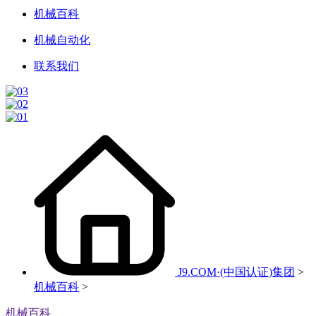
机械百科
机械自动化
联系我们
J9.COM·(中国认证)集团
>
机械百科
>
机械百科