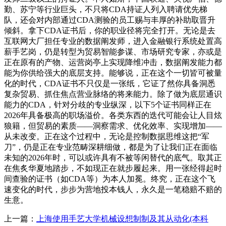
勤、苏宁等行业巨头，不只将CDA持证人列入聘请优先梯
队，还会对内部通过CDA测验的员工赐与丰厚的补助取晋升
倾斜。拿下CDA证书后，你的职业径将完全打开。无论是去
互联网大厂担任专业的数据阐发师，进入金融银行系统处置高
薪手艺岗，仍是转型为贸易智能参谋、市场研究专家，亦或是
正在原有的产物、运营岗亭上实现降维冲击，数据阐发能力都
能为你供给强大的底层支持。能够说，正在这个一切皆可被量
化的时代，CDA证书不只仅是一张纸，它证了然你具备洞悉
复杂贸易、抓住焦点营业脉络的将来能力。除了做为底层通识
能力的CDA，针对分歧的专业纵深，以下5个证书同样正在
2026年具备极高的职场溢价。各类东西的迭代可能会让人目炫
狼籍，但贸易的素质——洞察需求、优化效率、实现增加——
从未改变。正在这个过程中，无论是控制数据思维这把“军
刀”，仍是正在专业范畴深耕细做，都是为了让我们正在面临
未知的2026年时，可以或许具有不被等闲替代的底气。取其正
在焦炙华夏地踏步，不如现正在就步履起来。用一张经得起时
间查验的证书（如CDA等）为本人加冕。终究，正在这个飞
速变化的时代，步步为营地投本钱人，永久是一笔稳赔不赔的
生意。
上一篇：
上海使用手艺大学机械设想制制及其从动化(本科