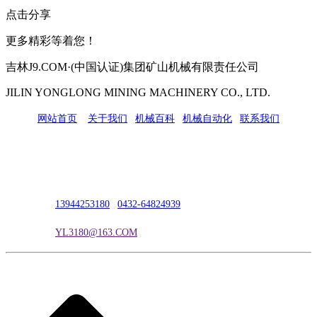
点击分享
更多精彩等着您！
吉林J9.COM·(中国认证)集团矿山机械有限责任公司
JILIN YONGLONG MINING MACHINERY CO., LTD.
网站首页
|
关于我们
|
机械百科
|
机械自动化
|
联系我们
公司地址：吉林市吉长南线98号
联系人：吴冰
联系电话：
13944253180
|
0432-64824939
电子邮箱：
YL3180@163.COM