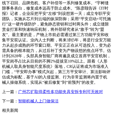
线下召回、品牌危机、客户补偿等一系列修复成本。“宇树缝
隙事务表白，修复成本远高于防止成本。”陈彦颐告诉《IT时
报》记者，企业应把平安“左移”到设想第一天；成立专职平安
团队，实施从芯片到云端的纵深防御；采用“平安启动+可托施
行”这一硬件级防护，避免静态密钥和过时两头件；成立缝隙
赏金打算和快速响应机制，将外部研究者从“敌手”转为“盟
友”。最主要的是，产物上市前必需通过第三方功能平安和收
集平安双认证。业内人士判断，将来3到5年，将是行业安万能
力从起步成熟的环节窗口期。平安正正在从可选投入，变为必
需具备的根本能力，从过后补丁变为产物设想的焦点环节。估
计到2028年，头部具身智能厂商将遍及成立首席平安官机制，
平安岗亭占比从目前的不脚2%提拔至10%以上。跟着《人形
机械人取具身智能尺度系统》落地，CR认证将成为市场准入
门槛，“平安即办事”模式兴起，第三方平安审计、算法影响评
估成为标配，基于AI的入侵监测、行为非常监测将内置于机
械人操做系统，实现从“被后修复”到“前预判”的改变。
上一篇：
广州芯扩取得柔性多功能夹具安拆专利可无效对
下一篇：
智能机械人上门做保洁
相关新闻