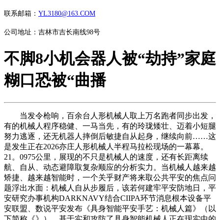
联系邮箱：
YL3180@163.COM
公司地址：吉林市吉长南线98号
不脚8小机会器人被“劫持”家庭
糊口恐被“曲播
当发令枪响，百余台人形机械人取上万名跑者同步出发，
有的机械人程序稳健、一马当先，有的玲珑矮壮、迈着小短腿
努力逃逐，还无机器人摔倒后敏捷自从起身，继续向前……这
是发生正在2026亦庄人形机械人半程马拉松现场的一幕幕。
21。0975公里，展现的不只是机械人的速度，还有长距离续
航、自从、动态避障取复杂顺应的分析实力。当机械人越来越
矫捷、越来越智能时，一个关乎财产将来取公共平安的焦点问
题浮出水面：机械人自从步履后，该若何建牢平安防地日，平
安研究办事机构DARKNAVY结合CIIPA环节消息根本设备平
安联盟、数说平安发布《具身智能平安手艺：机械人篇》（以
下简称《》），基于实和攻防了具身智能机械人正在现实中的