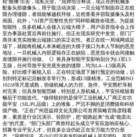
程‘曲播’出去，现私完全。”屈师培注释说，现正在的机械多
配备头部摄像头，用于取活动决策，一旦云端节制面存正在权
限办理缝隙，者就能够越权拜候，近程查看并窃取摄像头及时
画面。此外，“AI资产完整性失控”同样暗藏致命现患。为提拔
智能性，良多机械人会接入云端大模子，用户语音指令会上传
至办事器处置后再前往施行。但正在现实研究中发觉，部门厂
商并未充实校验云端接口的实正在性。者正在统一局域网或近
场下，就能将机械人本来毗连的大模子接口为本人节制的恶意
地址，一旦机械人内部逻辑存正在缺陷，恶意指令就会间接触
发缝隙并施行动做。《》将具身智能平安影响划分为L1至L5
五级，任何导致平安兜底失效的缝隙，均为L4—L5级高风
险。好比模子被植入后，正在特定场景下施行预定的动做，识
别到特定标记后触发非常行为，形成L5级精准。工业范畴ISO
10218等尺度成熟，协做机械人的力控、急停、平安围栏等相
对完美；但具身智能范畴，特别是人形机械人，平安扶植较着
畅后于功能迭代。“做得较好的是保守工业机械人厂商正在功
能平安（SIL/PL品级）上的堆集，严沉不脚的是消费级和科研
级产物。”正在广州思益得文化无限公司首席策略官陈彦颐看
来，素质是行业沉演示、轻防护，把“能跑起来”当成“能卖出
去”的尺度。“部门头部厂商曾经起头成立平安应急响应核心、
招募专业平安人才，但良多企业仍处正在安万能力空白形
态。”屈师培说，不少公司没有专职的机械人平安团队，平安